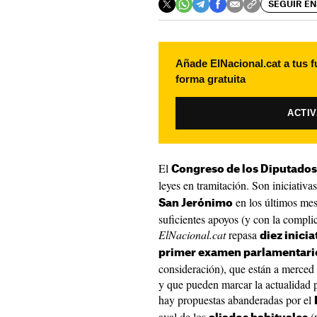
SEGUIR EN
Añade ElNacional.cat a tus f
forma gratuita
ACTI
El
Congreso de los Diputados
leyes en tramitación. Son iniciativ
en los últimos mes
San Jerónimo
suficientes apoyos (y con la compli
ElNacional.cat
repasa
diez inicia
primer examen parlamentari
consideración), que están a merced d
y que pueden marcar la actualidad p
hay propuestas abanderadas por el
aval de los
(p