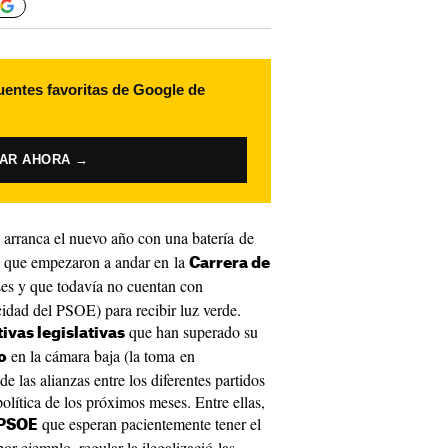
uentes favoritas de Google de
VAR AHORA →
arranca el nuevo año con una batería de
as que empezaron a andar en la
Carrera de
es y que todavía no cuentan con
cidad del PSOE) para recibir luz verde.
que han superado su
tivas legislativas
en la cámara baja (la toma en
o
e las alianzas entre los diferentes partidos
olítica de los próximos meses. Entre ellas,
que esperan pacientemente tener el
PSOE
or ejemplo, regular la ilegalizació las