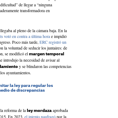
dificultad” de llegar a “ninguna
rdaderamente transformadora en
 llegaba al pleno de la cámara baja. En la
ts votó en contra a última hora
e impidió
ongreso. Poco más tarde,
ERC registró un
 la voluntad de seducir los juntaires: de
on, se modificó el
margen temporal
se introdujo la necesidad de avisar al
y se blindaron las competencias
damiento
 los ayuntamientos.
tar la ley para regular los
medio de discrepancias
 la reforma de la
aprobada
ley mordaza
 2015. En 2023,
el intento naufragó
por la