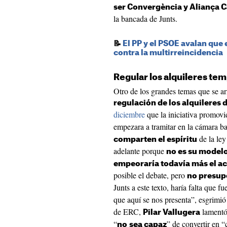
ser Convergència y Aliança Ca
la bancada de Junts.
📝
El PP y el PSOE avalan que 
contra la multirreincidencia
Regular los alquileres te
Otro de los grandes temas que se ar
regulación de los alquileres
diciembre
que la iniciativa promovi
empezara a tramitar en la cámara ba
de la ley
comparten el espíritu
adelante porque
no es su model
empeoraría todavía más el ac
posible el debate, pero
no presup
Junts a este texto, haría falta que f
que aquí se nos presenta”, esgrimió
de ERC,
lamentó
Pilar Vallugera
“
” de convertir en 
no
sea capaz