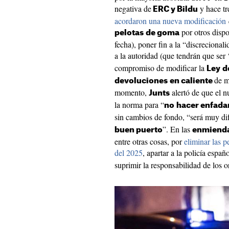
negativa de
y hace tr
ERC y Bildu
acordaron una nueva modificación
por otros dispo
pelotas
de goma
fecha), poner fin a la “discrecional
a la autoridad (que tendrán que ser 
compromiso de modificar la
Ley
d
de m
devoluciones
en caliente
momento,
alertó de que el n
Junts
la norma para “
no
hacer enfada
sin cambios de fondo, “será muy difí
”. En las
buen puerto
enmienda
entre otras cosas, por
eliminar las p
del 2025
, apartar a la policía españ
suprimir la responsabilidad de los o