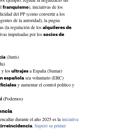
el
), iniciativas de los
franquismo
licidad del PP (como convertir a los
gentes de la autoridad), la pugna
as (la regulación de los
alquileres de
ativas impulsadas por los
socios de
(Junts)
cia
du)
y y los
a España (Sumar)
ultrajes
sea voluntario (ERC)
ón española
y aumentar el control político y
ficiales
(Podemos)
sí
encia
encallar durante el año 2025 es la
iniciativa
.
Superó su primer
irreincidencia