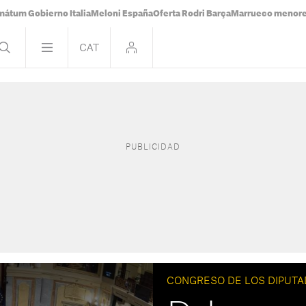
mátum Gobierno Italia
Meloni España
Oferta Rodri Barça
Marrueco menor
CONGRESO DE LOS DIPUT