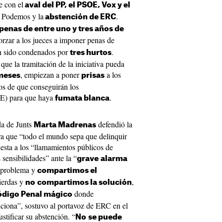
e con el
aval del PP, el PSOE, Vox y el
y Podemos y la
.
abstención de ERC
penas de entre uno y tres años de
orzar a los jueces a imponer penas de
an sido condenados por
.
tres hurtos
 que la tramitación de la iniciativa pueda
, empiezan a poner
a los
meses
prisas
os de que conseguirán los
OE) para que haya
.
fumata blanca
da de Junts
defendió la
Marta Madrenas
ra que “todo el mundo sepa que delinquir
uesta a los “llamamientos públicos de
 sensibilidades” ante la “
grave
alarma
 problema y
compartimos el
ierdas y
,
no
compartimos la solución
donde
ódigo Penal mágico
uciona”, sostuvo al portavoz de ERC en el
justificar su abstención. “
No
se puede