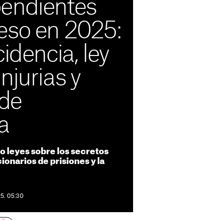
endientes
eso en 2025:
idencia, ley
njurias y
 de
a
 leyes sobre los secretos
ncionarios de prisiones y la
5. 05:30