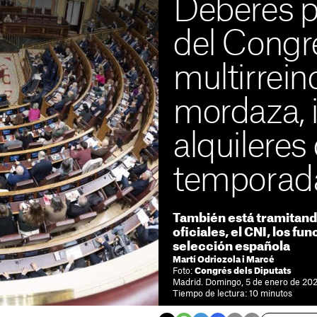
Deberes p
del Congr
multirreinc
mordaza, i
alquileres
temporad
También está tramitando
oficiales, el CNI, los fu
selección española
Martí Odriozola i Marcé
Foto:
Congrés dels Diputats
Madrid. Domingo, 5 de enero de 202
Tiempo de lectura: 10 minutos