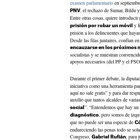
examen parlamentario
en septiembr
, el rechazo de Sumar, Bildu 
PNV
Entre otras cosas, quiere introducir
y f
prisión por robar un móvil
prisión a los delincuentes que hay
Desde las filas juntaires, confían en
encauzarse en los próximos 
socialistas y se muestran convencid
apoyos necesarios (del PP y el PS
Durante el primer debate, la diputa
iniciativa como una herramienta pa
aquí no sale gratis” y para dar resp
auxilio que tantos alcaldes de varias
”. “Entendemos que hay un
social
, pero somos de izqu
diagnóstico
que no puede ser una especie de
C
endureciendo las penas todo se sol
Congreso,
, para 
Gabriel Rufián