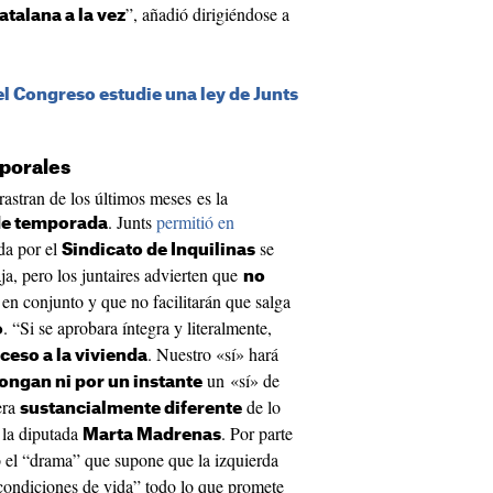
”, añadió dirigiéndose a
talana a la vez
el Congreso estudie una ley de Junts
mporales
rastran de los últimos meses es la
. Junts
permitió en
 de temporada
da por el
se
Sindicato de Inquilinas
ja, pero los juntaires advierten que
no
 en conjunto y que no facilitarán que salga
. “Si se aprobara íntegra y literalmente,
o
. Nuestro «sí» hará
ceso a la vivienda
un «sí» de
ongan ni por un instante
uera
de lo
sustancialmente diferente
 la diputada
. Por parte
Marta Madrenas
 el “drama” que supone que la izquierda
“condiciones de vida” todo lo que promete