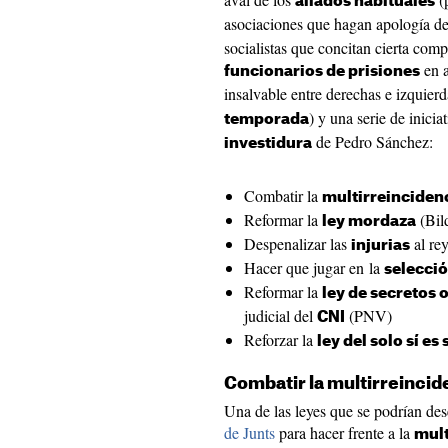
aliados habituales
asociaciones que hagan apología d
socialistas que concitan cierta comp
en a
funcionarios de prisiones
insalvable entre derechas e izquierd
) y una serie de inici
temporada
de Pedro Sánchez:
investidura
Combatir la
multirreinciden
Reformar la
(Bil
ley mordaza
Despenalizar las
al re
injurias
Hacer que jugar en la
selecci
Reformar la
ley de secretos o
judicial del
(PNV)
CNI
Reforzar la
ley del solo sí es 
Combatir la multirreincid
Una de las leyes que se podrían des
de Junts
para hacer frente a la
mult