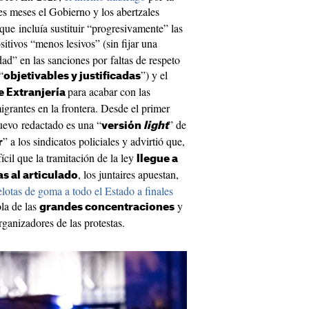
es meses el Gobierno y los abertzales
que incluía sustituir “progresivamente” las
sitivos “menos lesivos” (sin fijar una
idad” en las sanciones por faltas de respeto
“
”) y el
objetivables y justificadas
para acabar con las
e Extranjería
igrantes en la frontera. Desde el primer
uevo redactado es una “
” de
versión
light
” a los sindicatos policiales y advirtió que,
r
cil que la tramitación de la ley
llegue a
, los juntaires apuestan,
s al articulado
elotas de goma a todo el Estado a finales
ola de las
y
grandes concentraciones
rganizadores de las protestas.