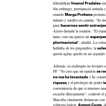
lehendakari
emp
Imanol Pradales
Sin embargo, permaneció sentada 
cuando
pronunci
Marga Prohens
minuto y medio) en catalán. “Se inst
para
hacernos sentir extranje
Ayuso durante la reunión. “El espa
tanto, esto me parece un
esperpe
”, añadió. La cons
plurinacional
hablaba de los pinganillos, la
sole
quería agitar, quedó en un segundo
Además, su exabrupto no levantó c
PP. “Yo creo que mi opinión
se r
y he comen
no me he levantado
y el privilegio de poder
riqueza
t
conveniencia de que si tenemos un
escuche directamente”, contestó el 
Marcaba claramente distancias con 
gobierno balear,
, 
Antoni Costa