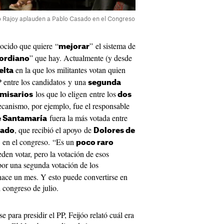
 Rajoy aplauden a Pablo Casado en el Congreso
nocido que quiere “
” el sistema de
mejorar
” que hay. Actualmente (y desde
ordiano
en la que los militantes votan quien
elta
P entre los candidatos y una
segunda
los que lo eligen entre los
misarios
dos
ecanismo, por ejemplo, fue el responsable
fuera la más votada entre
e Santamaría
, que recibió el apoyo de
sado
Dolores de
 en el congreso. “Es un
poco raro
eden votar, pero la votación de esos
or una segunda votación de los
hace un mes. Y esto puede convertirse en
 congreso de julio.
e para presidir el PP, Feijóo relató cuál era