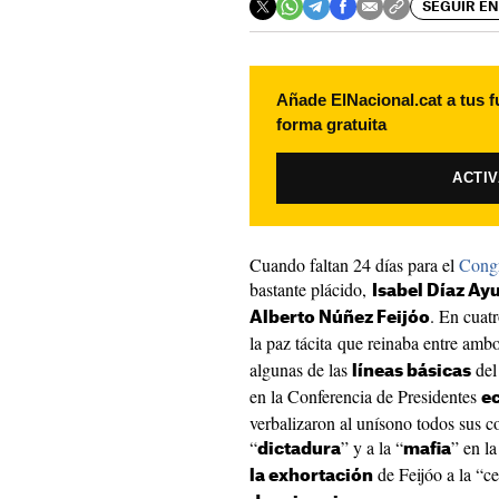
SEGUIR EN
Añade ElNacional.cat a tus f
forma gratuita
ACTI
Cuando faltan 24 días para el
Congr
bastante plácido,
Isabel Díaz Ay
. En cuat
Alberto Núñez Feijóo
la paz tácita que reinaba entre am
algunas de las
del 
líneas básicas
en la Conferencia de Presidentes
ec
verbalizaron al unísono todos sus c
“
” y a la “
” en l
dictadura
mafia
de Feijóo a la “c
la exhortación