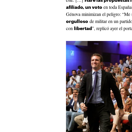
Haré las propuestas 
en toda España
afiliado, un voto
Génova minimizan el peligro: “Me 
de militar en un partido
orgulloso
con
”, replicó ayer el por
libertad