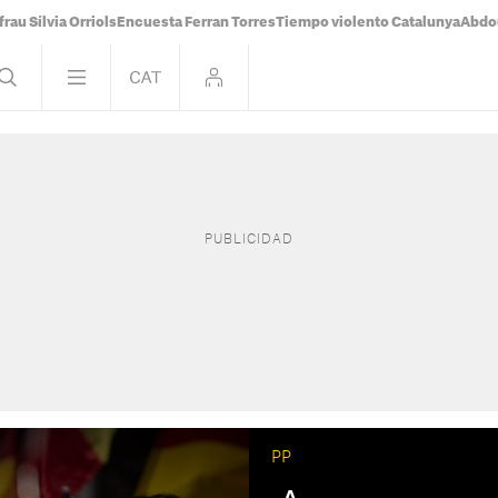
frau Sílvia Orriols
Encuesta Ferran Torres
Tiempo violento Catalunya
Abdou
PP