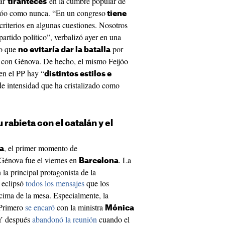
rar
en la cumbre popular de
tiranteces
jóo como nunca. “En un congreso
tiene
criterios en algunas cuestiones. Nosotros
partido político”, verbalizó ayer en una
ro que
por
no evitaría dar la batalla
con Génova. De hecho, el mismo Feijóo
 en el PP hay “
distintos estilos e
de intensidad que ha cristalizado como
 rabieta con el catalán y el
, el primer momento de
ca
énova fue el viernes en
. La
Barcelona
 la principal protagonista de la
 eclipsó
todos los mensajes
que los
cima de la mesa. Especialmente, la
 Primero
se encaró
con la ministra
Mónica
 Y después
abandonó la reunión
cuando el