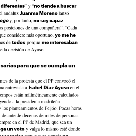
” y “
 diferentes
no tiende a buscar
 el andaluz
lanzó
Juanma Moreno
y, por tanto,
logo
no soy capaz
 las posiciones de una compañera”. “Cada
 que considere más oportuno,
yo me he
ones de
porque
todos
me interesaban
e la decisión de Ayuso.
sarias para que se cumpla un
ntes de la protesta que el PP convocó el
na entrevista a
en el
Isabel Díaz Ayuso
 tempos están milimétricamente calculados
eyendo a la presidenta madrileña
 y los planteamientos de Feijóo. Pocas horas
n delante de decenas de miles de personas.
empre en el PP de Madrid, que sea un
y valga lo mismo esté donde
nga un voto
para que se cumpla