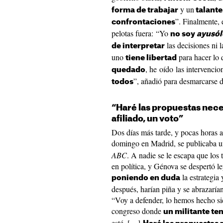
y un
forma de trabajar
talante
”. Finalmente,
confrontaciones
pelotas fuera: “Yo
no soy
ayusó
las decisiones ni
de interpretar
uno
para hacer lo
tiene libertad
, he oído las intervenci
quedado
”, añadió para desmarcarse d
todos
“Haré las propuestas nece
afiliado, un voto”
Dos días más tarde, y pocas horas a
domingo en Madrid, se publicaba u
ABC
. A nadie se le escapa que los
en política, y Génova se despertó l
la estrategia
poniendo en duda
después, harían piña y se abrazaría
“Voy a defender, lo hemos hecho si
congreso donde
un militante te
esté. […]