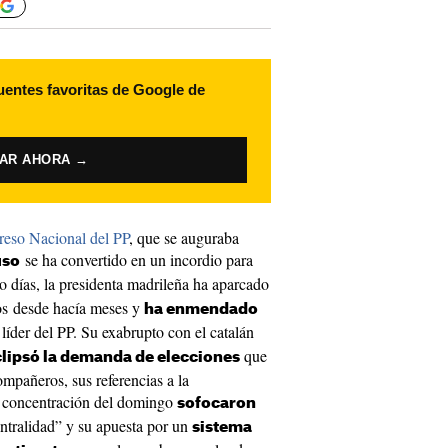
uentes favoritas de Google de
VAR AHORA →
eso Nacional del PP
, que se auguraba
se ha convertido en un incordio para
uso
ro días, la presidenta madrileña ha aparcado
bos desde hacía meses y
ha enmendado
líder del PP. Su exabrupto con el catalán
que
lipsó la demanda de elecciones
ompañeros, sus referencias a la
a concentración del domingo
sofocaron
entralidad” y su apuesta por un
sistema