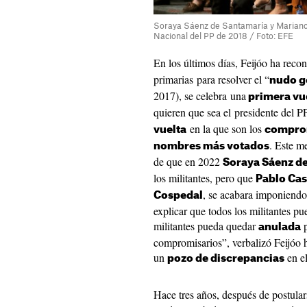
Soraya Sáenz de Santamaría y Mariano
Nacional del PP de 2018 / Foto: EFE
En los últimos días, Feijóo ha reco
primarias para resolver el “
nudo g
2017), se celebra una
primera vu
quieren que sea el presidente del P
en la que son los
vuelta
compro
. Este m
nombres más votados
de que en 2022
Soraya Sáenz d
los militantes, pero que
Pablo Ca
, se acabara imponiendo
Cospedal
explicar que todos los militantes pu
militantes pueda quedar
p
anulada
compromisarios”, verbalizó Feijóo 
un
en el
pozo de discrepancias
Hace tres años, después de postulars