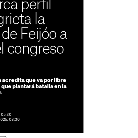
ca perfil
rieta la
 de Feijóo a
l congreso
 acredita que va por libre
que plantará batalla en la
s
. 05:30
 2025. 08:30