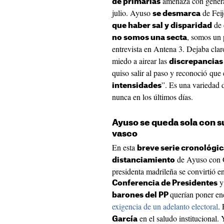
amenaza con gene
de primarias
julio. Ayuso
de Fei
se desmarca
de 
que haber sal y disparidad
, somos un 
no somos una secta
entrevista en Antena 3. Dejaba cla
miedo a airear las
discrepancias
quiso salir al paso y reconoció que
”. Es una variedad 
intensidades
nunca en los últimos días.
Ayuso se queda sola con su
vasco
En esta
breve serie cronológi
de Ayuso con G
distanciamiento
presidenta madrileña se convirtió en
y
Conferencia de Presidentes
querían poner en
barones del PP
exigencia de un adelanto electoral
.
en el saludo institucional.
García