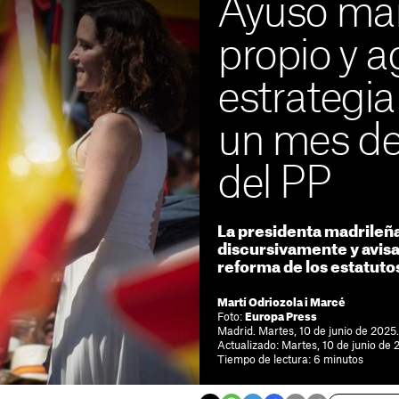
Ayuso mar
propio y ag
estrategia
un mes de
del PP
La presidenta madrileña
discursivamente y avisa 
reforma de los estatuto
Martí Odriozola i Marcé
Foto:
Europa Press
Madrid. Martes, 10 de junio de 2025
Actualizado: Martes, 10 de junio de
Tiempo de lectura: 6 minutos