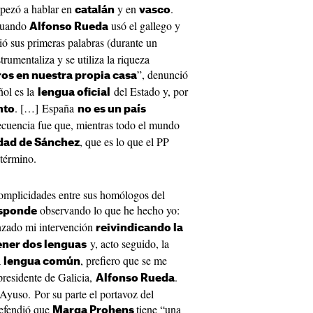
ezó a hablar en
y en
.
catalán
vasco
cuando
usó el gallego y
Alfonso Rueda
ó sus primeras palabras (durante un
rumentaliza y se utiliza la riqueza
”, denunció
ros en nuestra propia casa
ñol es la
del Estado y, por
lengua oficial
. […] España
nto
no es un país
ecuencia fue que, mientras todo el mundo
, que es lo que el PP
dad de Sánchez
 término.
omplicidades entre sus homólogos del
observando lo que he hecho yo:
esponde
zado mi intervención
reivindicando la
y, acto seguido, la
ener dos lenguas
a
, prefiero que se me
lengua común
presidente de Galicia,
.
Alfonso Rueda
Ayuso. Por su parte el portavoz del
defendió que
tiene “una
Marga Prohens