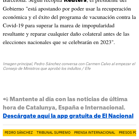
Reuters
Gobierno "está apostando por poder usar la recuperación
económica y el éxito del programa de vacunación contra la
Covid-19 para superar la marea de impopularidad
resultante y reparar cualquier daño colateral antes de las
elecciones nacionales que se celebrarán en 2023".
Imagen principal, Pedro Sánchez conversa con Carmen Calvo al empezar el
Consejo de Ministros que aprobó los indultos / Efe
📲 Mantente al día con las noticias de última
hora de Catalunya, España e Internacional.
Descárgate aquí la app gratuita de El Nacional
PEDRO SÁNCHEZ
TRIBUNAL SUPREMO
PRENSA INTERNACIONAL
PRESOS POL