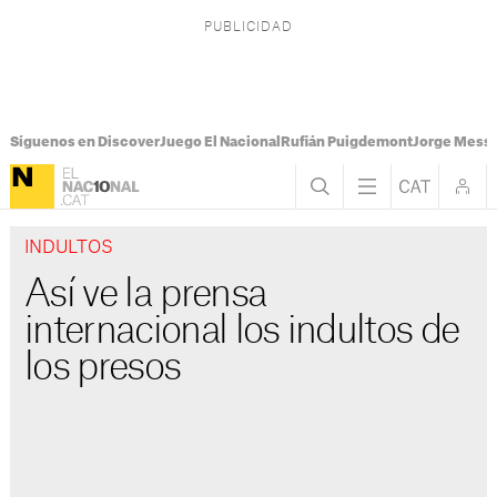
Síguenos en Discover
Juego El Nacional
Rufián Puigdemont
Jorge Messi
INDULTOS
Así ve la prensa
internacional los indultos de
los presos