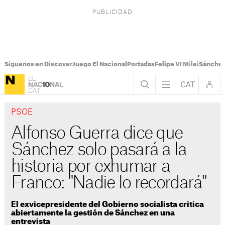
Síguenos en Discover
Juego El Nacional
Portadas
Felipe VI Milei
Sánchez
PSOE
Alfonso Guerra dice que
Sánchez solo pasará a la
historia por exhumar a
Franco: "Nadie lo recordará"
El exvicepresidente del Gobierno socialista critica
abiertamente la gestión de Sánchez en una
entrevista