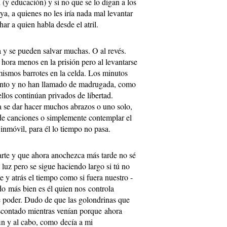
(y educación) y si no que se lo digan a los
a, a quienes no les iría nada mal levantar
ar a quien habla desde el atril.
 y se pueden salvar muchas. O al revés.
 hora menos en la prisión pero al levantarse
mismos barrotes en la celda. Los minutos
punto y no han llamado de madrugada, como
ellos continúan privados de libertad.
a se dar hacer muchos abrazos o uno solo,
 de canciones o simplemente contemplar el
inmóvil, para él lo tiempo no pasa.
rte y que ahora anochezca más tarde no sé
 luz pero se sigue haciendo largo si tú no
e y atrás el tiempo como si fuera nuestro -
do más bien es él quien nos controla
 poder. Dudo de que las golondrinas que
escontado mientras venían porque ahora
in y al cabo, como decía a mi