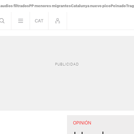
audios filtrados
PP menores migrantes
Catalunya nuevo pico
Peinado
Trag
OPINIÓN