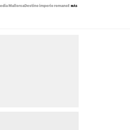
edia Mallorca
Destino imperio romano
Eclipse solar mapa
Precio de la luz
MÁS