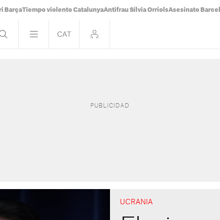
i Barça
Tiempo violento Catalunya
Antifrau Sílvia Orriols
Asesinato Barce
UCRANIA