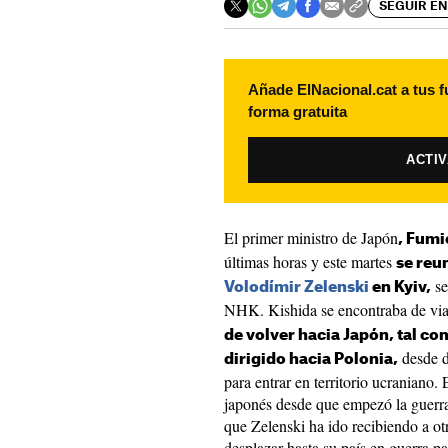
SEGUIR EN
Añade ElNacional.cat a tus f
forma gratuita
ACTI
El primer ministro de Japón
, Fumi
últimas horas y este martes
se reu
se
Volodímir Zelenski
en Kyiv,
NHK. Kishida se encontraba de viaje
de volver hacia Japón, tal c
desde d
dirigido hacia Polonia,
para entrar en territorio ucraniano.
japonés desde que empezó la guerra
que Zelenski ha ido recibiendo a ot
desplazar hasta su país en guerra pa