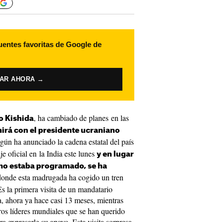
uentes favoritas de Google de
VAR AHORA →
, ha cambiado de planes en las
o Kishida
nirá con el presidente ucraniano
gún ha anunciado la cadena estatal del país
 oficial en la India este lunes
y en lugar
omo estaba programado, se ha
onde esta madrugada ha cogido un tren
 Es la primera visita de un mandatario
, ahora ya hace casi 13 meses, mientras
ros líderes mundiales que se han querido
ra expresarle su apoyo. Esta visita sorpresa