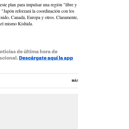
este plan para impulsar una región "libre y
e: "Japón reforzará la coordinación con los
Unido, Canadá, Europa y otros. Claramente,
a el mismo Kishida.
oticias de última hora de
acional.
Descárgate aquí la app
MÁS