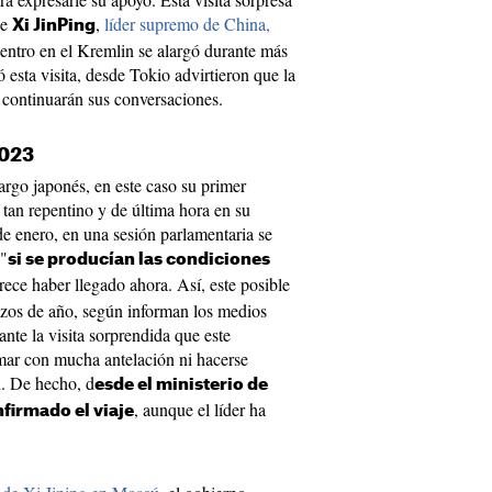
de
,
líder supremo de China,
Xi JinPing
entro en el Kremlin se alargó durante más
 esta visita, desde Tokio advirtieron que la
 continuarán sus conversaciones.
2023
rgo japonés, en este caso su primer
tan repentino y de última hora en su
de enero, en una sesión parlamentaria se
 "
si se producían las condiciones
ece haber llegado ahora. Así, este posible
zos de año, según informan los medios
nte la visita sorprendida que este
mar con mucha antelación ni hacerse
d. De hecho, d
esde el ministerio de
, aunque el líder ha
firmado el viaje