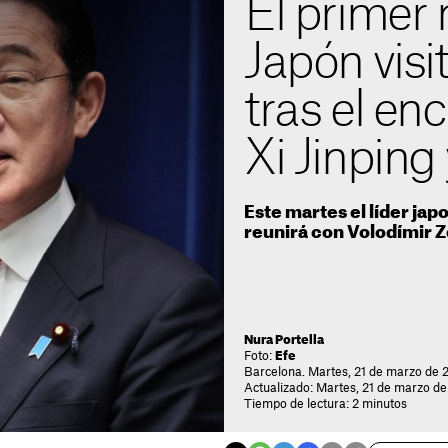
El primer 
Japón visi
tras el en
Xi Jinping 
Este martes el líder jap
reunirá con Volodímir Z
Nura Portella
Foto:
Efe
Barcelona. Martes, 21 de marzo de 
Actualizado: Martes, 21 de marzo de
Tiempo de lectura: 2 minutos