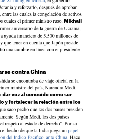
a de Xi Jining en Moscú
, el gobierno
crania y reforzarlo, después de aprobar
 entre las cuales la congelación de activos
os cuales el primer ministro ruso,
Mikhail
rimer aniversario de la guerra de Ucrania,
a ayuda financiera de 5.500 millones de
ay que tener en cuenta que Japón preside
ió una cumbre en línea con el presidente
zarse contra China
shida se encontraba de viaje oficial en la
rimer ministro del país, Narendra Modi.
ra
dar voz al conocido como sur
o y fortalecer la relación entre los
 que sacó pecho que los dos países presiden
vamente. Según Modi, los dos países
l respeto al estado de derecho". Por su
en el hecho de que la India juega un
papel
ión del Índico-Pacífico, ante China.
Hace