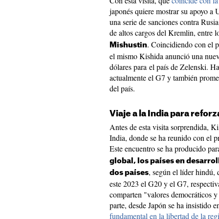
Con esta visita, que
coincide con l
japonés quiere mostrar su apoyo a U
una serie de sanciones contra Rusia,
de altos cargos del Kremlin, entre l
. Coincidiendo con el p
Mishustin
el mismo Kishida anunció una nuev
dólares para el país de Zelenski. H
actualmente el G7 y también promet
del país.
Viaje a la India para refor
Antes de esta visita sorprendida, Ki
India, donde se ha reunido con el p
Este encuentro se ha producido pa
global, los países en desarroll
, según el líder hindú,
dos países
este 2023 el G20 y el G7, respecti
comparten "valores democráticos y e
parte, desde Japón se ha insistido 
fundamental en la libertad de la reg