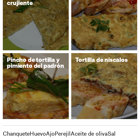
crujiente
Pincho de tortilla y
Tortilla de níscalos
pimiento del padrón
Chanquete
Huevo
Ajo
Perejil
Aceite de oliva
Sal