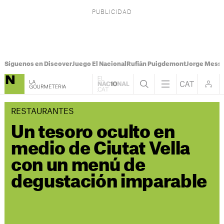
Síguenos en Discover
Juego El Nacional
Rufián Puigdemont
Jorge Messi
RESTAURANTES
Un tesoro oculto en
medio de Ciutat Vella
con un menú de
degustación imparable