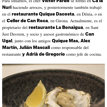
Para situarnos, el chef
se formó en
Víctor Pardo
Ca la
haciendo arroces, y posteriormente también trabajó
Nuri
en el
, en Dénia, o en
restaurante Quique Dacosta
el
, en Girona. Actualmente, es el
Celler de Can Roca
propietario del
, en Sant
restaurante La Bonaigua
Just Desvern, y socio y asesor gastronómico de
Can
, junto con los amigos
Ugal
Quique Mas, Alex
como responsable del
Martín, Julián Mascali
restaurante
como jefe de cocina.
y
Adrià de Gregorio