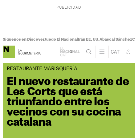
Síguenos en Discover
Juego El Nacional
Irán EE. UU.
Abascal Sánchez
Con
RESTAURANTE MARISQUERÍA
El nuevo restaurante de
Les Corts que está
triunfando entre los
vecinos con su cocina
catalana