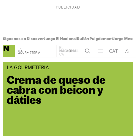
Síguenos en Discover
Juego El Nacional
Rufián Puigdemont
Jorge Messi
LA GOURMETERIA
Crema de queso de
cabra con beicon y
dátiles