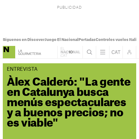
Síguenos en Discover
Juego El Nacional
Portadas
Controles vuelos Italia
ENTREVISTA
Àlex Calderó: "La gente
en Catalunya busca
menús espectaculares
y a buenos precios; no
es viable"