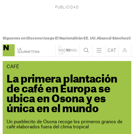
Síguenos en Discover
Juego El Nacional
Irán EE. UU.
Abascal Sánchez
Con
CAFÉ
La primera plantación
de café en Europa se
ubica en Osona y es
única en el mundo
Un pueblecito de Osona recoge los primeros granos de
café elaborados fuera del clima tropical