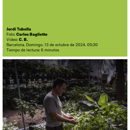
Jordi Tubella
Foto:
Carlos Baglietto
Vídeo:
C. B.
Barcelona. Domingo, 13 de octubre de 2024. 05:30
Tiempo de lectura: 6 minutos