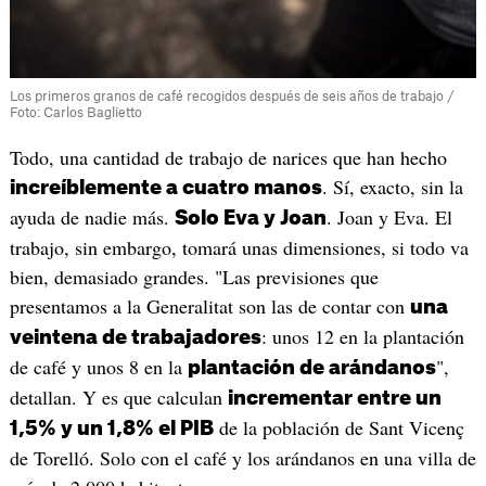
Los primeros granos de café recogidos después de seis años de trabajo /
Foto: Carlos Baglietto
Todo, una cantidad de trabajo de narices que han hecho
. Sí, exacto, sin la
increíblemente a cuatro manos
ayuda de nadie más.
. Joan y Eva. El
Solo Eva y Joan
trabajo, sin embargo, tomará unas dimensiones, si todo va
bien, demasiado grandes. "Las previsiones que
presentamos a la Generalitat son las de contar con
una
: unos 12 en la plantación
veintena de trabajadores
de café y unos 8 en la
",
plantación de arándanos
detallan. Y es que calculan
incrementar entre un
de la población de Sant Vicenç
1,5% y un 1,8% el PIB
de Torelló. Solo con el café y los arándanos en una villa de