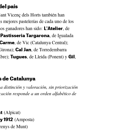
del país
ant Vicenç dels Horts también han
s mejores pastelerías de cada uno de los
. Los ganadores han sido:
, de
L'
Atelier
;
, de Igualada
Pastisseria Targarona
, de Vic (Catalunya Central);
 Carme
Girona);
, de Torredembarra
Cal Jan
Ebre);
, de Lleida (Ponent) y
,
Tugues
Gil
s de Catalunya
a distinción y valoración, sin priorización
ficación responde a un orden alfabético de
(Alpicat)
at
(Amposta)
y 1912
renys de Munt)