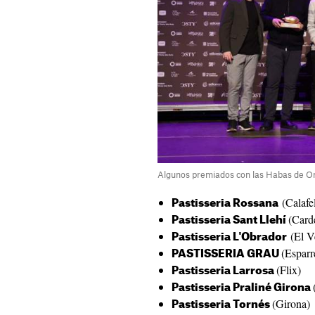
Algunos premiados con las Habas de Or
(Calafel
Pastisseria Rossana
(Card
Pastisseria Sant Llehí
(El V
Pastisseria L'Obrador
(Esparr
PASTISSERIA GRAU
(Flix)
Pastisseria Larrosa
Pastisseria Praliné Girona
(Girona)
Pastisseria Tornés