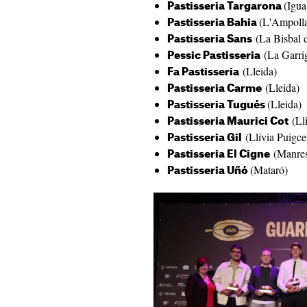
(Igua
Pastisseria Targarona
(L'Ampoll
Pastisseria Bahia
(La Bisbal 
Pastisseria Sans
(La Garri
Pessic Pastisseria
(Lleida)
Fa Pastisseria
(Lleida)
Pastisseria Carme
(Lleida)
Pastisseria Tugués
(Lli
Pastisseria Maurici Cot
(Llívia Puigce
Pastisseria Gil
(Manres
Pastisseria El Cigne
(Mataró)
Pastisseria Uñó