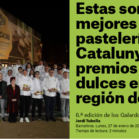
Estas so
mejores
pasteler
Cataluny
premios
dulces 
región d
6.ª edición de los Galar
Jordi Tubella
Barcelona. Lunes, 27 de enero de 20
Tiempo de lectura: 2 minutos