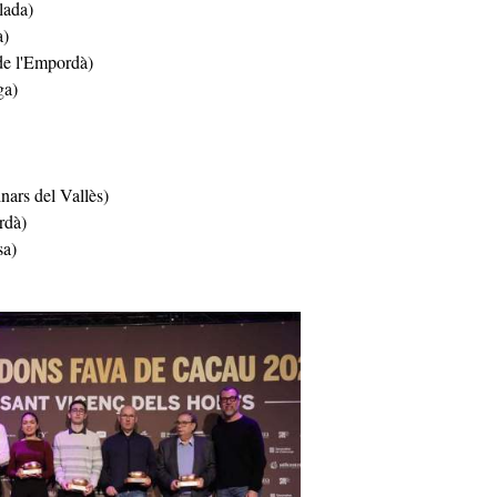
lada)
a)
de l'Empordà)
ga)
nars del Vallès)
rdà)
a)