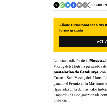
SEGUIR EN
Añade ElNacional.cat a tus f
forma gratuita
ACTI
La octava edición de la
Muestra I
Vicenç dels Horts ha premiado este
, con
pastelerías de Catalunya
Cacao – Sant Vicenç dels Horts. L
ganado el Premio en la Más innova
(Igualada) en la de más valor histór
Empordà) ha sido galardonada como
bisbalenc”.