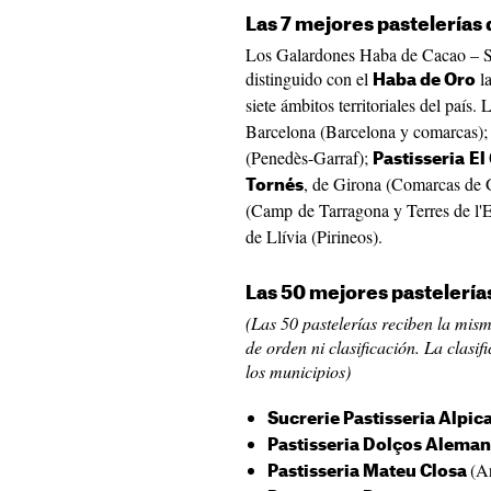
Las 7 mejores pastelerías 
Los Galardones Haba de Cacao – S
distinguido con el
la
Haba de Oro
siete ámbitos territoriales del país
Barcelona (Barcelona y comarcas)
(Penedès-Garraf);
Pastisseria
El
, de Girona (Comarcas de 
Tornés
(Camp de Tarragona y Terres de l'
de Llívia (Pirineos).
Las 50 mejores pastelería
(Las 50 pastelerías reciben la mism
de orden ni clasificación. La clasi
los municipios)
Sucrerie Pastisseria Alpic
Pastisseria Dolços Aleman
(A
Pastisseria Mateu Closa