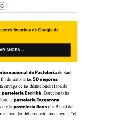
uentes favoritas de Google de
VAR AHORA →
de Sant
nternacional de Pastelería
 fin de semana las
50 mejores
 la entrega de las distinciones Haba de
a
(Barcelona) ha
pastelería Escribà
dora, la
pastelería Targarona
ico y la
(La Bisbal del
pastelería Sans
 elaborador del producto más singular “el