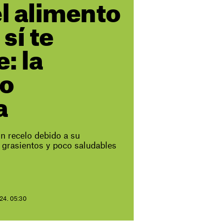
el alimento
 sí te
: la
lo
a
on recelo debido a su
 grasientos y poco saludables
24. 05:30