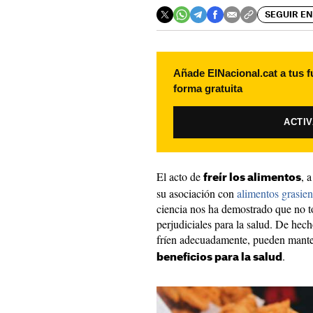
SEGUIR EN
Añade ElNacional.cat a tus f
forma gratuita
ACTI
El acto de
, 
freír los alimentos
su asociación con
alimentos grasien
ciencia nos ha demostrado que no to
perjudiciales para la salud. De hec
fríen adecuadamente, pueden manten
.
beneficios para la salud