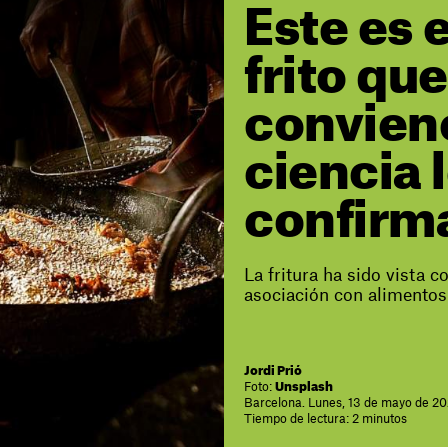
Este es 
frito que
conviene
ciencia 
confirm
La fritura ha sido vista c
asociación con alimentos
Jordi Prió
Foto:
Unsplash
Barcelona. Lunes, 13 de mayo de 20
Tiempo de lectura: 2 minutos