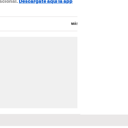
acional.
Descárgate aquí la app
MÁS