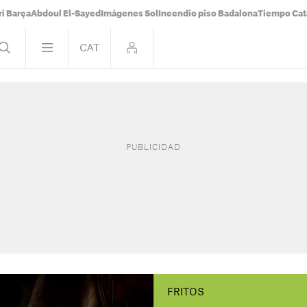
i Barça
Abdoul El-Sayed
Imágenes Sol
Incendio piso Badalona
Tiempo Cat
FRITOS