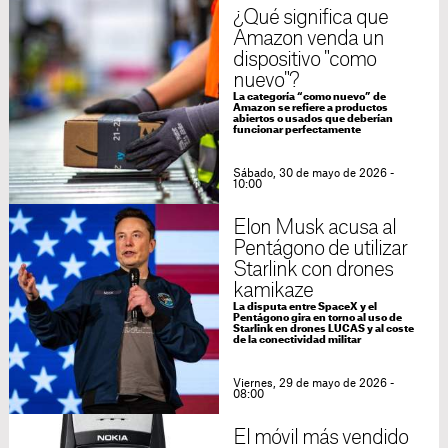
¿Qué significa que
Amazon venda un
dispositivo "como
nuevo"?
La categoría “como nuevo” de
Amazon se refiere a productos
abiertos o usados que deberían
funcionar perfectamente
Sábado, 30 de mayo de 2026 -
10:00
Elon Musk acusa al
Pentágono de utilizar
Starlink con drones
kamikaze
La disputa entre SpaceX y el
Pentágono gira en torno al uso de
Starlink en drones LUCAS y al coste
de la conectividad militar
Viernes, 29 de mayo de 2026 -
08:00
El móvil más vendido