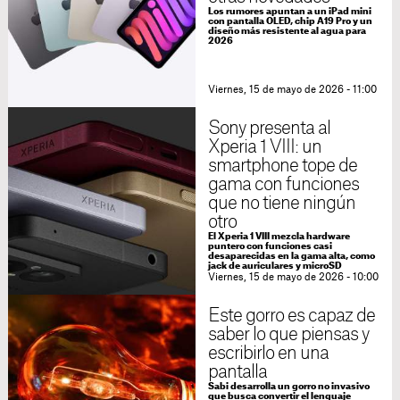
Los rumores apuntan a un iPad mini
con pantalla OLED, chip A19 Pro y un
diseño más resistente al agua para
2026
Viernes, 15 de mayo de 2026 - 11:00
Sony presenta al
Xperia 1 VIII: un
smartphone tope de
gama con funciones
que no tiene ningún
otro
El Xperia 1 VIII mezcla hardware
puntero con funciones casi
desaparecidas en la gama alta, como
jack de auriculares y microSD
Viernes, 15 de mayo de 2026 - 10:00
Este gorro es capaz de
saber lo que piensas y
escribirlo en una
pantalla
Sabi desarrolla un gorro no invasivo
que busca convertir el lenguaje