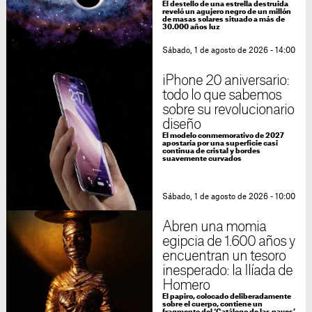
El destello de una estrella destruida
reveló un agujero negro de un millón
de masas solares situado a más de
30.000 años luz
Sábado, 1 de agosto de 2026 - 14:00
iPhone 20 aniversario:
todo lo que sabemos
sobre su revolucionario
diseño
El modelo conmemorativo de 2027
apostaría por una superficie casi
continua de cristal y bordes
suavemente curvados
Sábado, 1 de agosto de 2026 - 10:00
Abren una momia
egipcia de 1.600 años y
encuentran un tesoro
inesperado: la Ilíada de
Homero
El papiro, colocado deliberadamente
sobre el cuerpo, contiene un