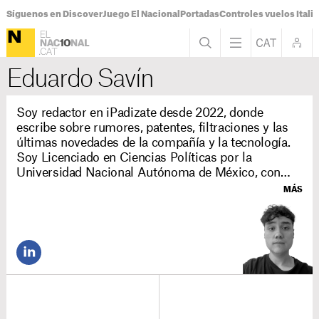
Síguenos en Discover
Juego El Nacional
Portadas
Controles vuelos Italia
Eduardo Savín
Soy redactor en iPadizate desde 2022, donde
escribe sobre rumores, patentes, filtraciones y las
últimas novedades de la compañía y la tecnología.
Soy Licenciado en Ciencias Políticas por la
Universidad Nacional Autónoma de México, con
varios años de experiencia en Telecomunicaciones y
MÁS
redacción en empresas como QuePlan MX.
Además, es un necio fan de los deportes
americanos (beis, baloncesto).