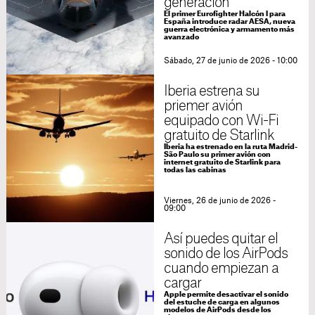
generación
El primer Eurofighter Halcón I para
España introduce radar AESA, nueva
guerra electrónica y armamento más
avanzado
Sábado, 27 de junio de 2026 - 10:00
Iberia estrena su
priemer avión
equipado con Wi-Fi
gratuito de Starlink
Iberia ha estrenado en la ruta Madrid-
São Paulo su primer avión con
internet gratuito de Starlink para
todas las cabinas
Viernes, 26 de junio de 2026 -
09:00
Así puedes quitar el
sonido de los AirPods
cuando empiezan a
cargar
Apple permite desactivar el sonido
del estuche de carga en algunos
modelos de AirPods desde los