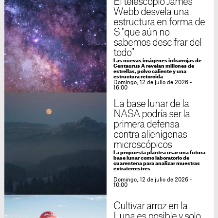
El telescopio James
Webb desvela una
estructura en forma de
S "que aún no
sabemos descifrar del
todo"
Las nuevas imágenes infrarrojas de
Centaurus A revelan millones de
estrellas, polvo caliente y una
estructura retorcida
Domingo, 12 de julio de 2026 -
16:00
La base lunar de la
NASA podría ser la
primera defensa
contra alienígenas
microscópicos
La propuesta plantea usar una futura
base lunar como laboratorio de
cuarentena para analizar muestras
extraterrestres
Domingo, 12 de julio de 2026 -
10:00
Cultivar arroz en la
Luna es posible y solo