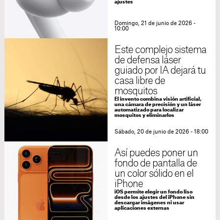
ajustes
Domingo, 21 de junio de 2026 -
10:00
Este complejo sistema
de defensa láser
guiado por IA dejará tu
casa libre de
mosquitos
El invento combina visión artificial,
una cámara de precisión y un láser
automatizado para localizar
mosquitos y eliminarlos
Sábado, 20 de junio de 2026 - 18:00
Así puedes poner un
fondo de pantalla de
un color sólido en el
iPhone
iOS permite elegir un fondo liso
desde los ajustes del iPhone sin
descargar imágenes ni usar
aplicaciones externas