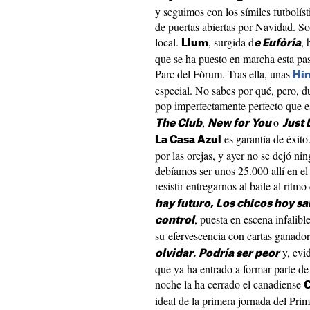
y seguimos con los símiles futbolís
de puertas abiertas por Navidad. So
local.
, surgida d
, 
Llum
e Eufòria
que se ha puesto en marcha esta pas
Parc del Fòrum. Tras ella, unas
Hi
especial. No sabes por qué, pero, d
pop imperfectamente perfecto que
,
o
The Club
New for You
Just 
es garantía de éxit
La Casa Azul
por las orejas, y ayer no se dejó ni
debíamos ser unos 25.000 allí en 
resistir entregarnos al baile al ri
hay futuro
,
Los chicos hoy sal
, puesta en escena infalib
control
su efervescencia con cartas ganad
y, evi
olvidar
,
Podría ser peor
que ya ha entrado a formar parte de
noche la ha cerrado el canadiense
C
ideal de la primera jornada del Pri