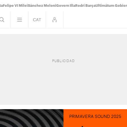
ta
Felipe VI Milei
Sánchez Meloni
Govern Illa
Rodri Barça
Ultimátum Gobiern
PRIMAVERA SOUND 2025