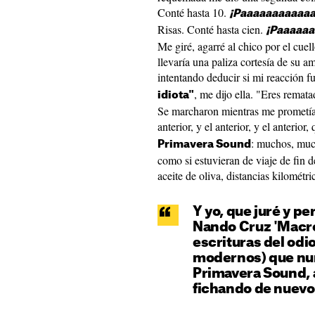
Conté hasta 10.
¡Paaaaaaaaaaa
Risas. Conté hasta cien.
¡Paaaaa
Me giré, agarré al chico por el cuel
llevaría una paliza cortesía de su 
intentando deducir si mi reacción fu
, me dijo ella. "Eres remata
idiota"
Se marcharon mientras me prometía,
anterior, y el anterior, y el anterior,
: muchos, muc
Primavera Sound
como si estuvieran de viaje de fin d
aceite de oliva, distancias kilométri
Y yo, que juré y pe
Nando Cruz 'Macro
escrituras del odio
modernos) que nun
Primavera Sound, 
fichando de nuevo