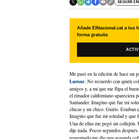
SEGUIR EN
Añade ElNacional.cat a tus f
forma gratuita
ACTI
Me pasó en la edición de hace un p
. No recuerdo con quién coi
Lamar
amigos y, a mí que me flipa el bue
el rimador californiano apareciera 
Santander. Imagino que fue mi soled
chicas y un chico. Guiris. Estaban 
Imagino que fue mi soledad y que i
Una de ellas me pegó un collejón.
dije nada. Pocos segundos después.
requemada me dio una segunda coll