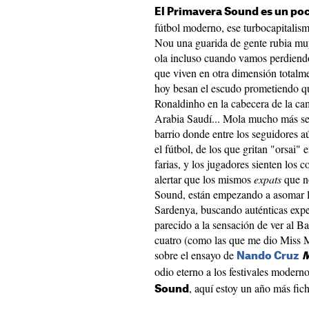
El Primavera Sound es un po
fútbol moderno, ese turbocapitali
Nou una guarida de gente rubia muy
ola incluso cuando vamos perdiendo 
que viven en otra dimensión totalme
hoy besan el escudo prometiendo q
Ronaldinho en la cabecera de la c
Arabia Saudí... Mola mucho más se
barrio donde entre los seguidores a
el fútbol, de los que gritan "orsai" 
farias, y los jugadores sienten los
alertar que los mismos
expats
que n
Sound, están empezando a asomar la
Sardenya, buscando auténticas exper
parecido a la sensación de ver al B
cuatro (como las que me dio Miss Mi
sobre el ensayo de
Nando Cruz
M
odio eterno a los festivales modern
, aquí estoy un año más fi
Sound