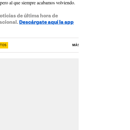
 pero al que siempre acabamos volviendo.
oticias de última hora de
acional.
Descárgate aquí la app
RTOS
MÁS