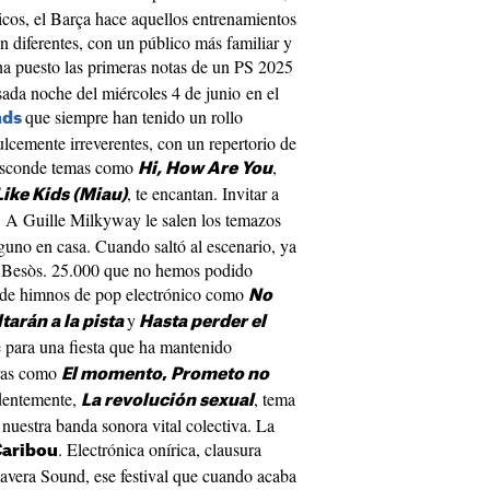
ticos, el Barça hace aquellos entrenamientos
n diferentes, con un público más familiar y
ha puesto las primeras notas de un PS 2025
ada noche del miércoles 4 de junio en el
que siempre han tenido un rollo
nds
ulcemente irreverentes, con un repertorio de
 esconde temas como
,
Hi, How Are You
, te encantan. Invitar a
Like Kids (Miau)
o. A Guille Milkyway le salen los temazos
nguno en casa. Cuando saltó al escenario, ya
el Besòs. 25.000 que no hemos podido
tmo de himnos de pop electrónico como
No
y
tarán a la pista
Hasta perder el
le para una fiesta que ha mantenido
oras como
El momento
,
Prometo no
dentemente,
, tema
La revolución sexual
 nuestra banda sonora vital colectiva. La
. Electrónica onírica, clausura
aribou
mavera Sound, ese festival que cuando acaba