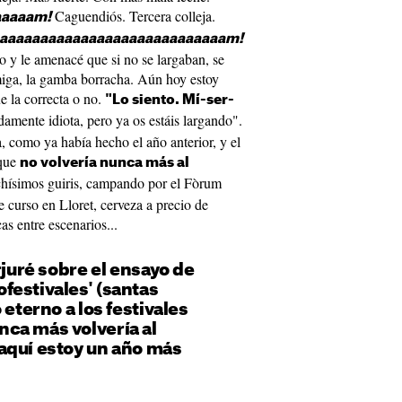
Caguendiós. Tercera colleja.
aaaaam!
aaaaaaaaaaaaaaaaaaaaaaaaaaaaam!
lo y le amenacé que si no se largaban, se
amiga, la gamba borracha. Aún hoy estoy
e la correcta o no.
"Lo siento. Mí-ser-
damente idiota, pero ya os estáis largando".
 como ya había hecho el año anterior, y el
 que
no volvería nunca más al
hísimos guiris, campando por el Fòrum
e curso en Lloret, cerveza a precio de
cas entre escenarios...
rjuré sobre el ensayo de
festivales' (santas
 eterno a los festivales
ca más volvería al
aquí estoy un año más