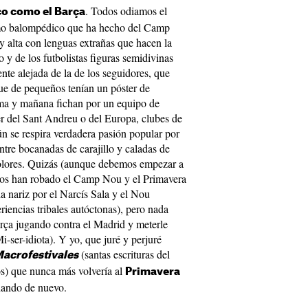
. Todos odiamos el
co como el Barça
smo balompédico que ha hecho del Camp
 alta con lenguas extrañas que hacen la
y de los futbolistas figuras semidivinas
nte alejada de la de los seguidores, que
ue de pequeños tenían un póster de
ama y mañana fichan por un equipo de
r del Sant Andreu o del Europa, clubes de
ún se respira verdadera pasión popular por
entre bocanadas de carajillo y caladas de
 colores. Quizás (aunque debemos empezar a
os han robado el Camp Nou y el Primavera
 nariz por el Narcís Sala y el Nou
iencias tribales autóctonas), pero nada
arça jugando contra el Madrid y meterle
-ser-idiota). Y yo, que juré y perjuré
(santas escrituras del
acrofestivales
os) que nunca más volvería al
Primavera
chando de nuevo.