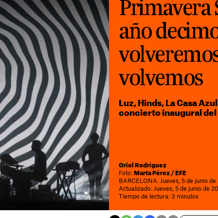
Primavera 
año decimo
volveremos
volvemos
Luz, Hinds, La Casa Azul
concierto inaugural de
Oriol Rodríguez
Foto:
Marta Pérez / EFE
BARCELONA. Jueves, 5 de junio de 
Actualizado: Jueves, 5 de junio de 2
Tiempo de lectura: 3 minutos