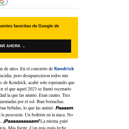
uentes favoritas de Google de
VAR AHORA →
ar de años. En el concierto de
Kendrick
ncidía, pero desaparecieron todos mis
no de Kendrick, acabé solo esperando que
por el que aquel 2023 se llamó escenario
ad la que las animó. Eran cuatro. Tres
quemadas por el sol. Iban borrachas.
ban bebidas, lo que las animó.
.
Paaaam
 Un pescozón. Un bofetón en la nuca. No
..
La misma guiri
¡Paaaaaaaaaam!
eja. Más fuerte. Con más mala leche.