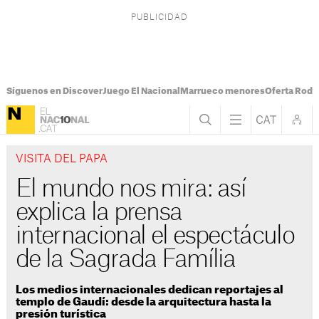
Síguenos en Discover
Juego El Nacional
Marrueco menores
Oferta Rodri
VISITA DEL PAPA
El mundo nos mira: así
explica la prensa
internacional el espectáculo
de la Sagrada Família
Los medios internacionales dedican reportajes al
templo de Gaudí: desde la arquitectura hasta la
presión turística