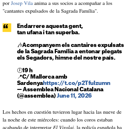
por
Josep Vila
anima a sus socios a acompañar a los
"cantantes expulsados de la Sagrada Família".
Endarrere aquesta gent,
tan ufana i tan superba.
🎶Acompanyem els cantaires expulsats
de la Sagrada Família a entonar plegats
els Segadors, himne del nostre país.
🕖19 h
📍C/ Mallorca amb
Sardenya
https://t.co/p2TfuIzumn
— Assemblea Nacional Catalana
(@assemblea)
June 11, 2026
Los hechos en cuestión tuvieron lugar hacia las nueve de
la noche de este miércoles: cuando los coros estaban
acabando de interpretar
El Virolai
, la policía española ha