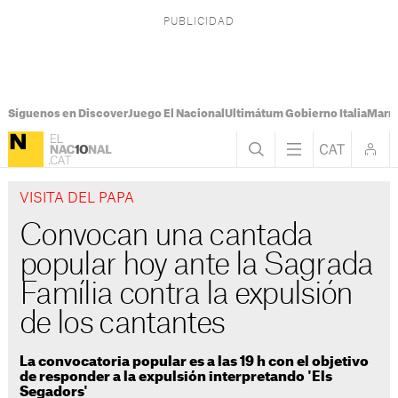
Síguenos en Discover
Juego El Nacional
Ultimátum Gobierno Italia
Marr
VISITA DEL PAPA
Convocan una cantada
popular hoy ante la Sagrada
Família contra la expulsión
de los cantantes
La convocatoria popular es a las 19 h con el objetivo
de responder a la expulsión interpretando 'Els
Segadors'