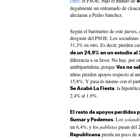
Díez
: el PSOE, bajo el mando de
S
ilegalmente un entramado de cloaca
afectaran a Pedro Sánchez.
Según el barómetro de este jueves, 
desgaste del PSOE. Los socialistas
31,3% en otro. Es decir, pierden ca
de un 24,9% en un estudio al 
diferencia a su favor. No hay, por o
antibipartidista, porque
Vox no sal
ultras pierden apoyos respecto al a
15,8%. Y pasa lo mismo con el part
: la hipotéti
Se Acabó La Fiesta
2,4% al 1,9%.
El resto de apoyos perdidos p
. Los
yolandi
Sumar y Podemos
un 6,4%; y los
pablistas
pasan del 
pierda un poco de a
Republicana