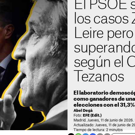
El PSOE s
los casos 
Leire pero
superando
según el 
Tezanos
El laboratorio demoscópi
como ganadores de unas
elecciones con el 31,3%
Abel Degà
Foto:
EFE (Edit.)
Madrid. Jueves, 11 de junio de 2026.
Actualizado: Jueves, 11 de junio de 
Tiempo de lectura: 2 minutos