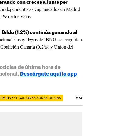
erando con creces a Junts per
os independentistas capitaneados en Madrid
 1% de los votos.
,
Bildu (1,2%) continúa ganando al
nacionalistas gallegos del BNG conseguirían
 Coalición Canaria (0,2%) y Unión del
oticias de última hora de
acional.
Descárgate aquí la app
O DE INVESTIGACIONES SOCIOLÓGICAS
MÁS