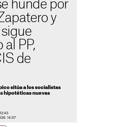
e hunde por
Zapatero y
 sigue
 al PP,
CIS de
co sitúa a los socialistas
 hipotéticas nuevas
 12:43
2026. 14:07