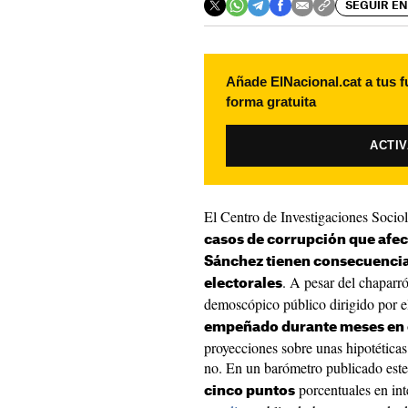
SEGUIR EN
Añade ElNacional.cat a tus f
forma gratuita
ACTI
El Centro de Investigaciones Sociol
casos de corrupción que afec
Sánchez tienen consecuencia
. A pesar del chaparrón
electorales
demoscópico público dirigido por el
empeñado durante meses en c
proyecciones sobre unas hipotéticas
no. En un barómetro publicado este
porcentuales en in
cinco puntos