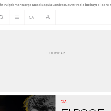
ián Puigdemont
Jorge Messi
Sequía Londres
Ceuta
Precio luz hoy
Felipe VI 
CIS