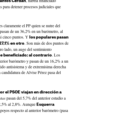
, habría financiado
antos Cerdán
s para detener procesos judiciales que
es claramente el PP quien se nutre del
 pasan de un 36,2% en un barómetro, al
si cinco puntos. Y
los populares pasan
. Son más de dos puntos de
27,1% en otro
tro lado, un auge del sentimiento
. Los
e beneficiado; al contrario
nterior barómetro y pasan de un 16,2% a un
ido antisistema y de extremísima derecha
ca candidatura de Alvise Pérez pasa del
or el PSOE viajan en dirección a
stas
pasan del 5,7% del anterior estudio a
2,5% al 2,8%. Aunque
Esquerra
poyos respecto al anterior barómetro (pasa