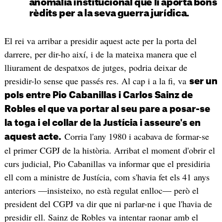
anomalia institucional que li aporta bons
rèdits per a la seva guerra jurídica.
El rei va arribar a presidir aquest acte per la porta del
darrere, per dir-ho així, i de la mateixa manera que el
lliurament de despatxos de jutges, podria deixar de
presidir-lo sense que passés res. Al cap i a la fi, va
ser un
pols entre Pio Cabanillas i Carlos Sainz de
Robles el que va portar al seu pare a posar-se
la toga i el collar de la Justícia i asseure's en
Corria l'any 1980 i acabava de formar-se
aquest acte.
el primer CGPJ de la història. Arribat el moment d'obrir el
curs judicial, Pio Cabanillas va informar que el presidiria
ell com a ministre de Justícia, com s'havia fet els 41 anys
anteriors —insisteixo, no està regulat enlloc— però el
president del CGPJ va dir que ni parlar-ne i que l'havia de
presidir ell. Sainz de Robles va intentar raonar amb el