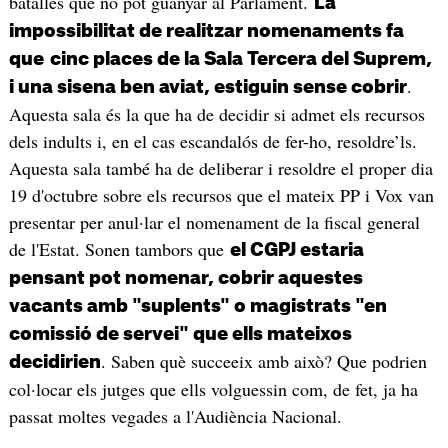
batalles que no pot guanyar al Parlament.
La
impossibilitat de realitzar nomenaments fa
que
cinc places de la Sala Tercera del Suprem,
.
i una sisena ben aviat, estiguin sense cobrir
Aquesta sala és la que ha de decidir si admet els recursos
dels indults i, en el cas escandalós de fer-ho, resoldre’ls.
Aquesta sala també ha de deliberar i resoldre el proper dia
19 d'octubre sobre els recursos que el mateix PP i Vox van
presentar per anul·lar el nomenament de la fiscal general
de l'Estat. Sonen tambors que
el CGPJ estaria
pensant pot nomenar, cobrir aquestes
vacants amb "suplents" o magistrats "en
comissió de servei" que ells mateixos
. Saben què succeeix amb això? Que podrien
decidirien
col·locar els jutges que ells volguessin com, de fet, ja ha
passat moltes vegades a l'Audiència Nacional.