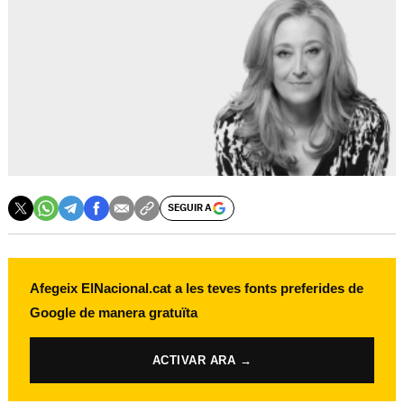
SEGUIR A
Afegeix ElNacional.cat a les teves fonts preferides de
Google de manera gratuïta
ACTIVAR ARA →