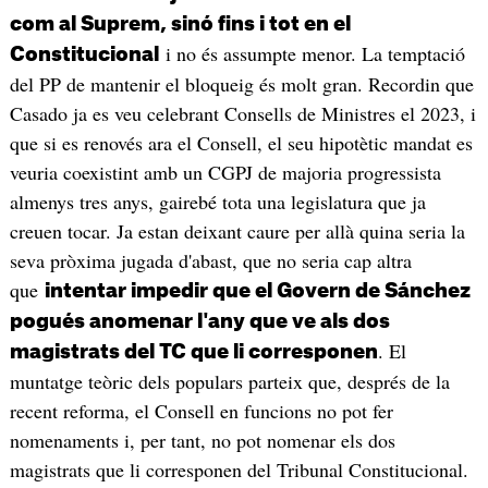
com al Suprem, sinó fins i tot en el
i no és assumpte menor. La temptació
Constitucional
del PP de mantenir el bloqueig és molt gran. Recordin que
Casado ja es veu celebrant Consells de Ministres el 2023, i
que si es renovés ara el Consell, el seu hipotètic mandat es
veuria coexistint amb un CGPJ de majoria progressista
almenys tres anys, gairebé tota una legislatura que ja
creuen tocar. Ja estan deixant caure per allà quina seria la
seva pròxima jugada d'abast, que no seria cap altra
que
intentar impedir que el Govern de Sánchez
pogués anomenar l'any que ve als dos
. El
magistrats del TC que li corresponen
muntatge teòric dels populars parteix que, després de la
recent reforma, el Consell en funcions no pot fer
nomenaments i, per tant, no pot nomenar els dos
magistrats que li corresponen del Tribunal Constitucional.