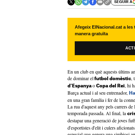
SEGUIR A
Afegeix ElNacional.cat a les
manera gratuïta
ACT
En un club en què aquests últims any
de dominar el
, 
futbol domèstic
o
, hi 
d'Espanya
Copa del Rei
Barça actual i al seu entrenador,
Ha
en una gran família i fer de la conne
La rua d'aquest any pels carrers de 
temporada passada. Al final, la
cri
destapar una generació de joves fut
d'esportistes d'elit i culers aficion
especial que genera una simbiosi am