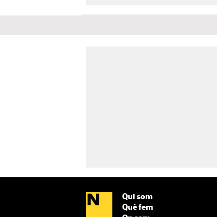
Qui som
Què fem