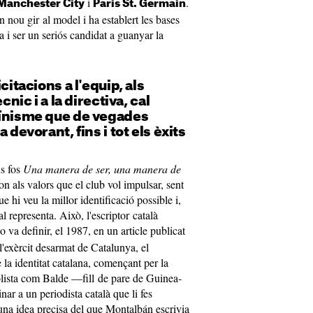
i
.
Manchester City
Paris St. Germain
n nou gir al model i ha establert les bases
 i ser un seriós candidat a guanyar la
citacions a l'equip, als
cnic i a la directiva, cal
aïnisme que de vegades
 devorant, fins i tot els èxits
ns fos
Una manera de ser, una manera de
n als valors que el club vol impulsar, sent
e hi veu la millor identificació possible i,
l representa. Això, l'escriptor català
o va definir, el 1987, en un article publicat
l'exèrcit desarmat de Catalunya, el
e la identitat catalana, començant per la
olista com Balde —fill de pare de Guinea-
r a un periodista català que li fes
una idea precisa del que Montalbán escrivia