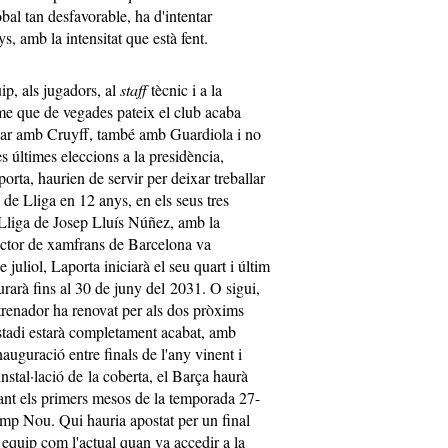
obal tan desfavorable, ha d'intentar
s, amb la intensitat que està fent.
uip, als jugadors, al
staff
tècnic i a la
sme que de vegades pateix el club acaba
assar amb Cruyff, també amb Guardiola i no
 últimes eleccions a la presidència,
ta, haurien de servir per deixar treballar
s de Lliga en 12 anys, en els seus tres
e Lliga de Josep Lluís Núñez, amb la
uctor de xamfrans de Barcelona va
juliol, Laporta iniciarà el seu quart i últim
urarà fins al 30 de juny del 2031. O sigui,
trenador ha renovat per als dos pròxims
estadi estarà completament acabat, amb
inauguració entre finals de l'any vinent i
instal·lació de la coberta, el Barça haurà
nt els primers mesos de la temporada 27-
amp Nou. Qui hauria apostat per un final
equip com l'actual quan va accedir a la