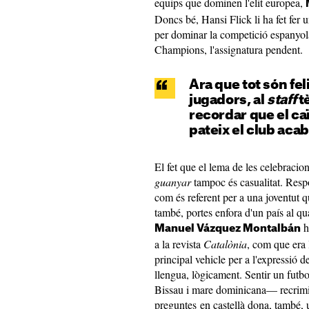
equips que dominen l'elit europea,
Doncs bé, Hansi Flick li ha fet fer u
per dominar la competició espanyola
Champions, l'assignatura pendent.
Ara que tot són feli
jugadors, al
staff
tè
recordar que el c
pateix el club acaba
El fet que el lema de les celebracio
guanyar
tampoc és casualitat. Respo
com és referent per a una joventut qu
també, portes enfora d'un país al qua
h
Manuel Vázquez Montalbán
a la revista
Catalònia
, com que era 
principal vehicle per a l'expressió d
llengua, lògicament. Sentir un futb
Bissau i mare dominicana— recrimina
preguntes en castellà dona, també, 