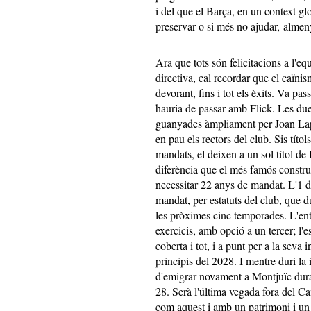
i del que el Barça, en un context gl
preservar o si més no ajudar, almeny
Ara que tots són felicitacions a l'eq
directiva, cal recordar que el caïni
devorant, fins i tot els èxits. Va p
hauria de passar amb Flick. Les dues
guanyades àmpliament per Joan Lapor
en pau els rectors del club. Sis títol
mandats, el deixen a un sol títol d
diferència que el més famós constr
necessitar 22 anys de mandat. L'1 de 
mandat, per estatuts del club, que d
les pròximes cinc temporades. L'en
exercicis, amb opció a un tercer; l'
coberta i tot, i a punt per a la seva 
principis del 2028. I mentre duri la 
d'emigrar novament a Montjuïc dura
28. Serà l'última vegada fora del C
com aquest i amb un patrimoni i un 