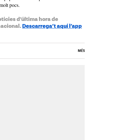
molt pocs.
otícies d’última hora de
nacional.
Descarrega’t aquí l’app
MÉS