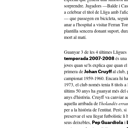
sorprendre. Jugadors —Balde i Cas
a celebrar el títol de Lliga amb l'a
— que passegen en bicicleta, seguin
anar a l'hospital a visitar Ferran Tor
plantilla sencera donant suport, duran
mort al matí.
Guanyar 3 de les 4 últimes Lligues i
és una 
temporada 2007-2008
joves quan se'ls explica que quan e
primera de
al club,
Johan Cruyff
campionat 1959-1960. Encara hi ha u
1973, el club només tenia 8 títols a 
últims 50 anys ha guanyat més del 
anys d'història. Cruyff va canviar aq
aquella arribada de l'
holandès erran
per a la història de l'entitat. Però, s
preservar el seu llegat futbolístic li
seus deixebles,
i
Pep Guardiola