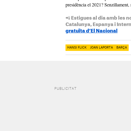
presidència el 2021? Senzillament, 
📲 Estigues al dia amb les n
Catalunya, Espanya i Inter
gratuïta d’El Nacional
HANSI FLICK
JOAN LAPORTA
BARÇA