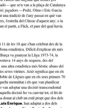
adó— que se'n van a la plaça de Catalunya
fició; jugadors —Pedri, Olmo i Eric Garcia
t una tradició de l'any passat en què van
res, l'estrella del Clàssic d'aquest any; o la
t el partit, a Flick, el pare del qual havia
 11 de les 18 que s'han celebrat des de la
bona estadística. Difícil d'explicar als més
l Barça va guanyar la Lliga 1973-74, la
 portava 14 anys de sequera, des del
na altra estadística més bèstia: abans del
les seves vitrines. Això significa que en els
doble de Lligues que en els seus primers 70
uella mentalitat i els que van planificar
t
van adoptar una decisió transcendental
i aquella decisió ho va canviar tot, el fet de
 ha donat al club un estil propi que dos dels
, han adaptat a dos dels
Luis Enrique