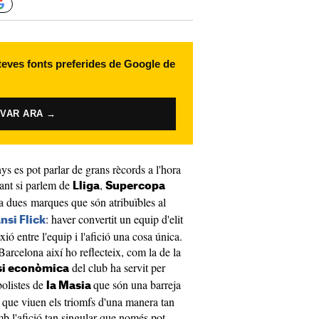
 teves fonts preferides de Google de
IVAR ARA →
s es pot parlar de grans rècords a l'hora
tant si parlem de
,
Lliga
Supercopa
ha dues marques que són atribuïbles al
: haver convertit un equip d'elit
nsi Flick
xió entre l'equip i l'afició una cosa única.
Barcelona així ho reflecteix, com la de la
del club ha servit per
si econòmica
bolistes de
que són una barreja
la Masia
ats que viuen els triomfs d'una manera tan
b l'afició tan singular que només pot