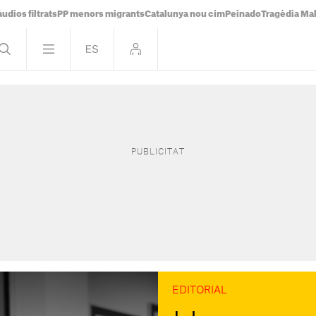
udios filtrats
PP menors migrants
Catalunya nou cim
Peinado
Tragèdia Ma
EDITORIAL