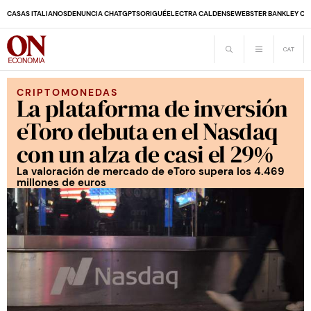
CASAS ITALIANOS
DENUNCIA CHATGPT
SORIGUÉ
ELECTRA CALDENSE
WEBSTER BANK
LEY CO
CRIPTOMONEDAS
La plataforma de inversión
eToro debuta en el Nasdaq
con un alza de casi el 29%
La valoración de mercado de eToro supera los 4.469
millones de euros