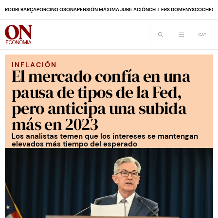
RODRI BARÇA
PORCINO OSONA
PENSIÓN MÁXIMA JUBILACIÓN
CELLERS DOMENYS
COCHES 
INFLACIÓN
El mercado confía en una
pausa de tipos de la Fed,
pero anticipa una subida
más en 2023
Los analistas temen que los intereses se mantengan
elevados más tiempo del esperado