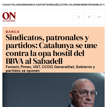
CASAS ITALIANOS
DENUNCIA CHATGPT
SORIGUÉ
ELECTRA CALDENSE
WEBSTER BANK
LEY CO
BANCA
Sindicatos, patronales y
partidos: Catalunya se une
contra la opa hostil del
BBVA al Sabadell
Foment, Pimec, UGT, CCOO, Generalitat, Gobierno y
partidos se oponen