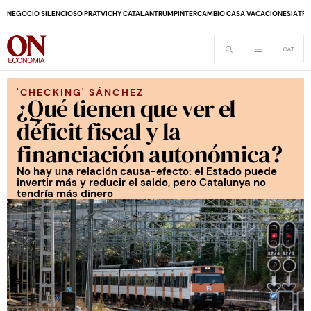
NEGOCIO SILENCIOSO PRAT
VICHY CATALAN
TRUMP
INTERCAMBIO CASA VACACIONES
IA
TRA
'CHECKING' SÁNCHEZ
¿Qué tienen que ver el
déficit fiscal y la
financiación autonómica?
No hay una relación causa-efecto: el Estado puede
invertir más y reducir el saldo, pero Catalunya no
tendría más dinero