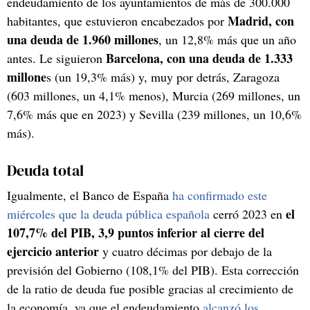
endeudamiento de los ayuntamientos de más de 300.000
Madrid, con
habitantes, que estuvieron encabezados por
una deuda de 1.960 millones
, un 12,8% más que un año
Barcelona, con una deuda de 1.333
antes. Le siguieron
millone
s (un 19,3% más) y, muy por detrás, Zaragoza
(603 millones, un 4,1% menos), Murcia (269 millones, un
7,6% más que en 2023) y Sevilla (239 millones, un 10,6%
más).
Deuda total
Igualmente, el Banco de España
ha confirmado este
el
miércoles que la deuda pública española
cerró 2023 en
107,7% del PIB, 3,9 puntos inferior al cierre del
ejercicio anterior
y cuatro décimas por debajo de la
previsión del Gobierno (108,1% del PIB). Esta corrección
de la ratio de deuda fue posible gracias al crecimiento de
la economía, ya que el endeudamiento
alcanzó los