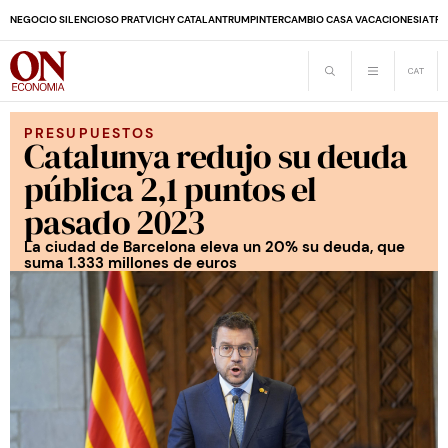
NEGOCIO SILENCIOSO PRAT
VICHY CATALAN
TRUMP
INTERCAMBIO CASA VACACIONES
IA
TRA
PRESUPUESTOS
Catalunya redujo su deuda
pública 2,1 puntos el
pasado 2023
La ciudad de Barcelona eleva un 20% su deuda, que
suma 1.333 millones de euros