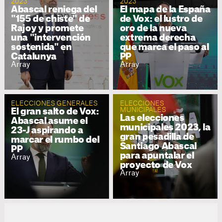
2023
2023
Abascal reniega del
El mapa de la España
"155 de chiste" de
de Vox: el lustro de
Rajoy y promete
oro de la nueva
una "intervención
extrema derecha
sostenida" en
que marca el paso al
Catalunya
PP
Array
Array
ELECCIONES GENERALES
ELECCIONES
MUNICIPALES
El gran salto de Vox:
Las elecciones
Abascal asume el
municipales 2023, la
23-J aspirando a
gran pesadilla de
marcar el rumbo del
Santiago Abascal
PP
para apuntalar el
Array
proyecto de Vox
Array