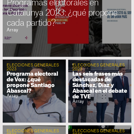
Programas electorales en
Catalunya 2023: ¿qué propone
cada partido?
Array
ELECCIONES GENERALES
ELECCIONES GENERALES
2023
2023
Programa electoral
Las seis frases más
de Vox: ¿qué
destacadas de
propone Santiago
Sánchez, Díaz y
Abascal?
Abascal en el debate
Array
de TVE
Array
ELECCIONES GENERALES
ELECCIONES GENERALES