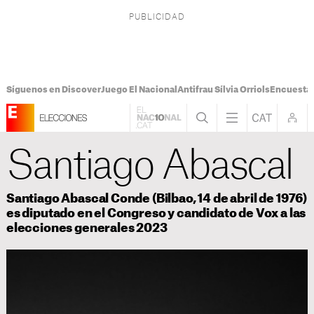
Síguenos en Discover
Juego El Nacional
Antifrau Sílvia Orriols
Encuesta 
Santiago Abascal
Santiago Abascal Conde (Bilbao, 14 de abril de 1976)
es diputado en el Congreso y candidato de Vox a las
elecciones generales 2023