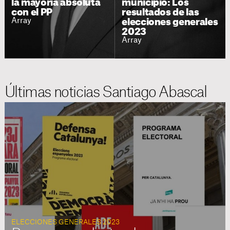
la mayoría absoluta
municipio: Los
con el PP
resultados de las
Array
elecciones generales
2023
Array
Últimas noticias Santiago Abascal
ELECCIONES GENERALES 2023