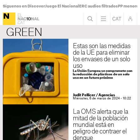
Síguenos en Discover
Juego El Nacional
ERC audios filtrados
PP menores
GREEN
Estas son las medidas
de la UE para eliminar
los envases de un solo
uso
La Unión Europea se compromete con
la reducción de plásticos de un solo
uso en un futuro próximo
Judit Pellicer
/
Agencias
Miércoles, 6 de marzo de 2024 - 10:22
La OMS alerta que la
mitad de la población
mundial está en
peligro de contraer el
dengue