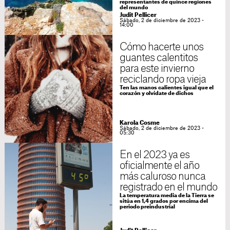
representantes de quince regiones
del mundo
Judit Pellicer
Sábado, 2 de diciembre de 2023 -
14:00
Cómo hacerte unos
guantes calentitos
para este invierno
reciclando ropa vieja
Ten las manos calientes igual que el
corazón y olvídate de dichos
Karola Cosme
Sábado, 2 de diciembre de 2023 -
05:30
En el 2023 ya es
oficialmente el año
más caluroso nunca
registrado en el mundo
La temperatura media de la Tierra se
sitúa en 1,4 grados por encima del
periodo preindustrial