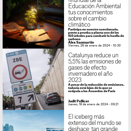
Mundial de la
Educación Ambiental
tus conocimientos
sobre el cambio
climático
Participa en nuestro cuestionario,
ponte a prueba y planta uno de los
150 árboles para combatir la huella de
carbono
Àlex Sanmartín
Viernes, 26 de enero de 2024 - 10:30
Catalunya reduce un
5,5% las emisiones de
gases de efecto
invernadero el año
2023
A pesar de la reducción de emisiones,
todavía está lejos de lo que se
estipula a los Acuerdos de París
Judit Pellicer
Jueves, 18 de enero de 2024 - 09:21
El iceberg más
extenso del mundo se
deshace: tan grande