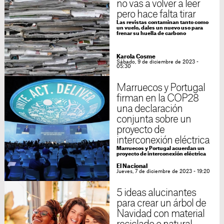
no vas a volver a leer
pero hace falta tirar
Las revistas contaminan tanto como
un vuelo, dales un nuevo uso para
frenar su huella de carbono
Karola Cosme
Sábado, 9 de diciembre de 2023 -
05:30
Marruecos y Portugal
firman en la COP28
una declaración
conjunta sobre un
proyecto de
interconexión eléctrica
Marruecos y Portugal acuerdan un
proyecto de interconexión eléctrica
El Nacional
Jueves, 7 de diciembre de 2023 - 19:20
5 ideas alucinantes
para crear un árbol de
Navidad con material