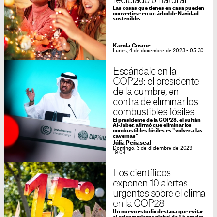
reciclado o natural
Las cosas que tienes en casa pueden
convertirse en un árbol de Navidad
sostenible.
Karola Cosme
Lunes, 4 de diciembre de 2023 - 05:30
Escándalo en la
COP28: el presidente
de la cumbre, en
contra de eliminar los
combustibles fósiles
El presidente de la COP28, el sultán
Al-Jaber, afirmó que eliminar los
combustibles fósiles es "volver a las
cavernas"
Júlia Peñascal
Domingo, 3 de diciembre de 2023 -
19:04
Los científicos
exponen 10 alertas
urgentes sobre el clima
en la COP28
Un nuevo estudio destaca que evitar