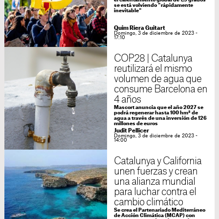
el calentamiento global de 1,5 grados
se está volviendo "rápidamente
inevitable"
Quim Riera Guitart
Domingo, 3 de diciembre de 2023 -
17:10
COP28 | Catalunya
reutilizará el mismo
volumen de agua que
consume Barcelona en
4 años
Mascort anuncia que el año 2027 se
podrá regenerar hasta 100 hm³ de
agua a través de una inversión de 126
millones de euros
Judit Pellicer
Domingo, 3 de diciembre de 2023 -
14:00
Catalunya y California
unen fuerzas y crean
una alianza mundial
para luchar contra el
cambio climático
Se crea el Partenariado Mediterráneo
de Acción Climática (MCAP) con