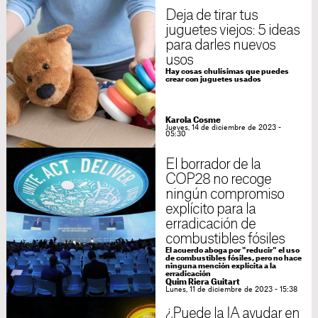
Deja de tirar tus
juguetes viejos: 5 ideas
para darles nuevos
usos
Hay cosas chulísimas que puedes
crear con juguetes usados
Karola Cosme
Jueves, 14 de diciembre de 2023 -
05:30
El borrador de la
COP28 no recoge
ningún compromiso
explícito para la
erradicación de
combustibles fósiles
El acuerdo aboga por "reducir" el uso
de combustibles fósiles, pero no hace
ninguna mención explícita a la
erradicación
Quim Riera Guitart
Lunes, 11 de diciembre de 2023 - 15:38
¿Puede la IA ayudar en