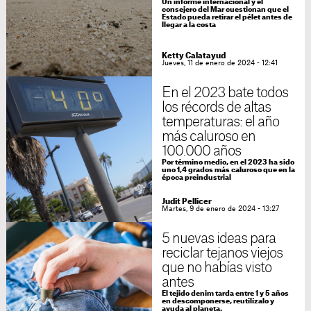
Un informe internacional y el
consejero del Mar cuestionan que el
Estado pueda retirar el pélet antes de
llegar a la costa
Ketty Calatayud
Jueves, 11 de enero de 2024 - 12:41
En el 2023 bate todos
los récords de altas
temperaturas: el año
más caluroso en
100.000 años
Por término medio, en el 2023 ha sido
uno 1,4 grados más caluroso que en la
época preindustrial
Judit Pellicer
Martes, 9 de enero de 2024 - 13:27
5 nuevas ideas para
reciclar tejanos viejos
que no habías visto
antes
El tejido denim tarda entre 1 y 5 años
en descomponerse, reutilízalo y
ayuda al planeta.