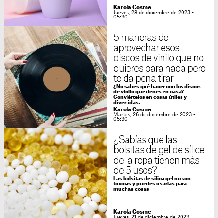
Karola Cosme
Jueves, 28 de diciembre de 2023 -
05:30
5 maneras de
aprovechar esos
discos de vinilo que no
quieres para nada pero
te da pena tirar
¿No sabes qué hacer con los discos
de vinilo que tienes en casa?
Conviértelos en cosas útiles y
divertidas.
Karola Cosme
Martes, 26 de diciembre de 2023 -
05:30
¿Sabías que las
bolsitas de gel de sílice
de la ropa tienen más
de 5 usos?
Las bolsitas de silica gel no son
tóxicas y puedes usarlas para
muchas cosas
Karola Cosme
Jueves, 21 de diciembre de 2023 -