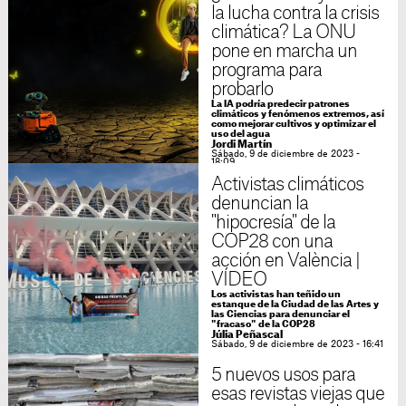
la lucha contra la crisis
climática? La ONU
pone en marcha un
programa para
probarlo
La IA podría predecir patrones
climáticos y fenómenos extremos, así
como mejorar cultivos y optimizar el
uso del agua
Jordi Martín
Sábado, 9 de diciembre de 2023 -
18:09
Activistas climáticos
denuncian la
"hipocresía" de la
COP28 con una
acción en València |
VÍDEO
Los activistas han teñido un
estanque de la Ciudad de las Artes y
las Ciencias para denunciar el
"fracaso" de la COP28
Júlia Peñascal
Sábado, 9 de diciembre de 2023 - 16:41
5 nuevos usos para
esas revistas viejas que