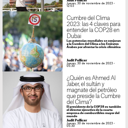
Judit Pellicer
Jueves, 30 de noviembre de 2023 -
12:03
Cumbre del Clima
2023: las 4 claves para
entender la COP28 en
Dubai
Las potencias mundiales se conjuran
a la Cumbre del Clima a los Emiratos
Árabes por afrontar la crisis climática
Judit Pellicer
Jueves, 30 de noviembre de 2023 -
05:30
¿Quién es Ahmed Al
Jaber, el sultán y
magnate del petróleo
que preside la Cumbre
del Clima?
El presidente de la COP28 es también
el director ejecutivo de la cuarta
empresa de combustibles mayor del
mundo
Judit Pellicer
Jueves, 30 de noviembre de 2023 -
05:30