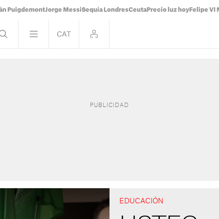
ián Puigdemont
Jorge Messi
Sequía Londres
Ceuta
Precio luz hoy
Felipe VI 
EDUCACIÓN