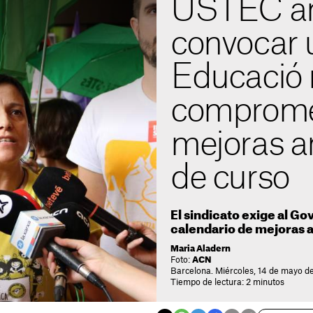
USTEC a
convocar 
Educació 
comprome
mejoras an
de curso
El sindicato exige al G
calendario de mejoras 
Maria Aladern
Foto:
ACN
Barcelona. Miércoles, 14 de mayo de
Tiempo de lectura: 2 minutos