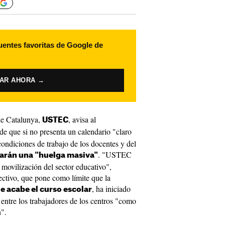
uentes favoritas de Google de
VAR AHORA →
 de Catalunya,
, avisa al
USTEC
de que si no presenta un calendario "claro
ondiciones de trabajo de los docentes y del
. "USTEC
arán una "huelga masiva"
n movilización del sector educativo",
ctivo, que pone como límite que la
, ha iniciado
e acabe el curso escolar
entre los trabajadores de los centros "como
n".