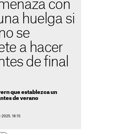
menaza con
una huelga si
no se
te a hacer
tes de final
overn que establezca un
antes de verano
 2025. 18:15