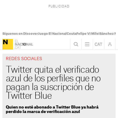
Síguenos en Discover
Juego El Nacional
Ceuta
Felipe VI Milei
Sánchez M
REDES SOCIALES
Twitter quita el verificado
azul de los perfiles que no
pagan la suscripción de
Twitter Blue
Quien no esté abonado a Twitter Blue ya habrá
perdido la marca de verificación azul