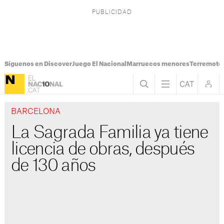
Síguenos en Discover
Juego El Nacional
Marruecos menores
Terremoto
BARCELONA
La Sagrada Familia ya tiene
licencia de obras, después
de 130 años