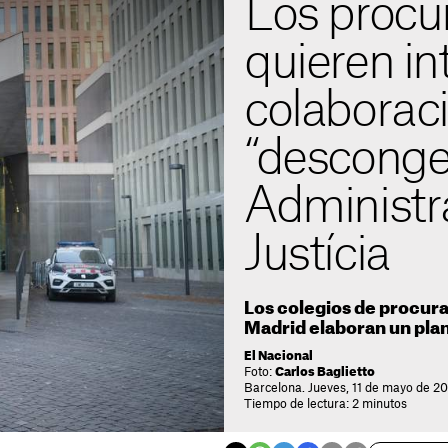
Los procu
quieren in
colaborac
“desconges
Administr
Justícia
Los colegios de procur
Madrid elaboran un pla
El Nacional
Foto:
Carlos Baglietto
Barcelona. Jueves, 11 de mayo de 2
Tiempo de lectura: 2 minutos