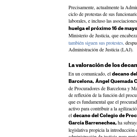
Precisamente, actualmente la Admini
ciclo de protestas de sus funcionari
laborales, e incluso las asociacione
huelga el próximo 16 de may
Ministerio de Justicia, que encabez
también siguen sus protestes,
despué
Administración de Justicia (LAJ).
La valoración de los deca
En un comunicado, el
decano del
Barcelona,
Ángel Quemada C
de Procuradores de Barcelona y Ma
de reflexión de la función del proc
que es fundamental que el procurad
activo para contribuir a la agilizació
el
decano del Colegio de Proc
ha subray
García Barrenechea,
legislativa propicia la introducción
administración de justicia para mejo