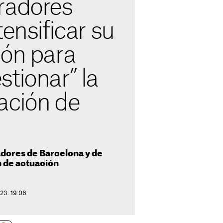
radores
tensificar su
ión para
tionar” la
ación de
adores de Barcelona y de
n de actuación
023. 19:06