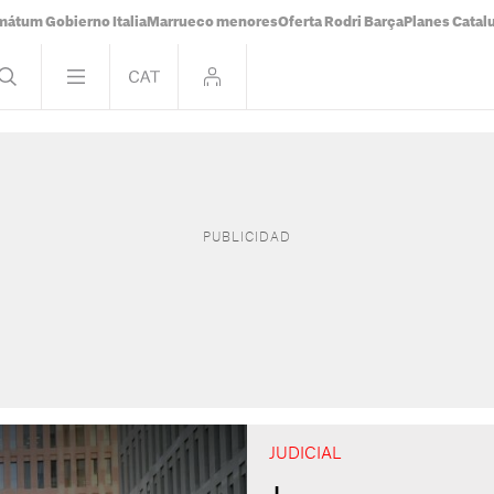
mátum Gobierno Italia
Marrueco menores
Oferta Rodri Barça
Planes Catal
JUDICIAL