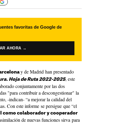
uentes favoritas de Google de
VAR AHORA →
y de Madrid han presentado
arcelona
, este
cura. Hoja de Ruta 2022-2025
laborado conjuntamente por las dos
das "para contribuir a descongestionar" la
nto, -indican- “a mejorar la calidad del
sas. Con este informe se persigue que “el
rol como colaborador y cooperador
 asimilación de nuevas funciones sirva para