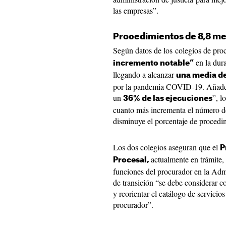
las empresas”.
Procedimientos de 8,8 m
Según datos de los colegios de pro
en la dura
incremento notable”
llegando a alcanzar
una media d
por la pandemia COVID-19. Añaden
un
”, l
36% de las ejecuciones
cuanto más incrementa el número d
disminuye el porcentaje de procedim
Los dos colegios aseguran que el
P
actualmente en trámite,
Procesal,
funciones del procurador en la Admi
de transición “se debe considerar 
y reorientar el catálogo de servici
procurador”.