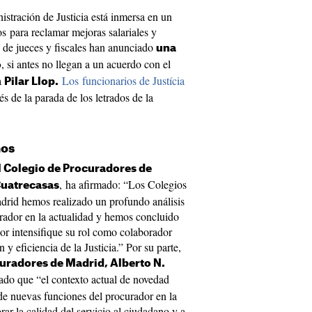
stración de Justicia está inmersa en un
os para reclamar mejoras salariales y
s de jueces y fiscales han anunciado
una
, si antes no llegan a un acuerdo con el
o
a
Los funcionarios de Justícia
Pilar Llop.
s de la parada de los letrados de la
nos
 Colegio de Procuradores de
, ha afirmado: “Los Colegios
uatrecasas
drid hemos realizado un profundo análisis
urador en la actualidad y hemos concluido
or intensifique su rol como colaborador
n y eficiencia de la Justicia.” Por su parte,
uradores de Madrid, Alberto N.
ado que “el contexto actual de novedad
 de nuevas funciones del procurador en la
rar la calidad del servicio al ciudadano y a