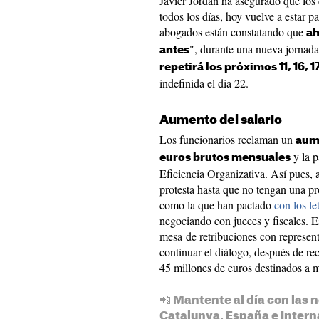
Javier Jordan ha asegurado que los
todos los días, hoy vuelve a estar p
abogados están constatando que
ah
", durante una nueva jornad
antes
repetirá los próximos 11, 16, 
indefinida el día 22.
Aumento del salario
Los funcionarios reclaman un
aume
y la p
euros brutos mensuales
Eficiencia Organizativa. Así pues, 
protesta hasta que no tengan una p
como la que han pactado
con los le
negociando con jueces y fiscales. Es
mesa de retribuciones con represent
continuar el diálogo, después de re
45 millones de euros destinados a me
📲 Mantente al día con las n
Catalunya, España e Intern