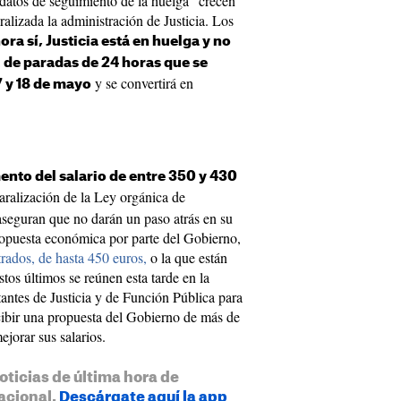
 datos de seguimiento de la huelga "crecen
aralizada la administración de Justicia. Los
ora sí, Justicia está en huelga y no
a
de paradas de 24 horas que se
y se convertirá en
17 y 18 de mayo
nto del salario de entre 350 y 430
aralización de la Ley orgánica de
aseguran que no darán un paso atrás en su
ropuesta económica por parte del Gobierno,
trados, de hasta 450 euros,
o la que están
tos últimos se reúnen esta tarde en la
antes de Justicia y de Función Pública para
cibir una propuesta del Gobierno de más de
jorar sus salarios.
oticias de última hora de
acional.
Descárgate aquí la app