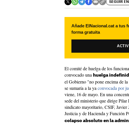
SEGUIR EN
Añade ElNacional.cat a tus f
forma gratuita
ACTI
El comité de huelga de los funciona
convocado una
huelga indefinid
el Gobierno "no pone encima de la
se sumaría a la ya
convocada por jue
viene, 16 de mayo. En una concentr
sede del ministerio que dirige Pilar 
sindicato mayoritario, CSIF, Javier 
Justicia y de Hacienda y Función P
colapso absoluto en la admini