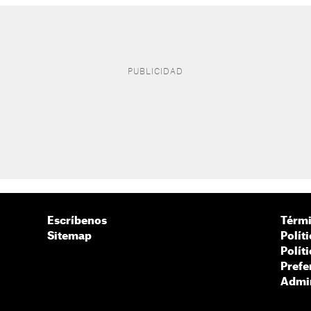
Escríbenos
Térmi
Sitemap
Polít
Polít
Prefe
Admin