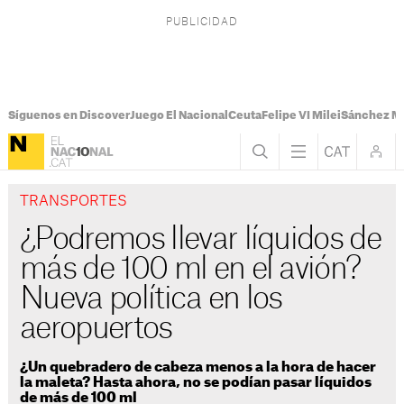
Síguenos en Discover
Juego El Nacional
Ceuta
Felipe VI Milei
Sánchez M
TRANSPORTES
¿Podremos llevar líquidos de
más de 100 ml en el avión?
Nueva política en los
aeropuertos
¿Un quebradero de cabeza menos a la hora de hacer
la maleta? Hasta ahora, no se podían pasar líquidos
de más de 100 ml