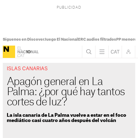
Síguenos en Discover
Juego El Nacional
ERC audios filtrados
PP menores
ISLAS CANARIAS
Apagón general en La
Palma: ¿por qué hay tantos
cortes de luz?
La isla canaria de La Palma vuelve a estar en el foco
mediático casi cuatro años después del volcán