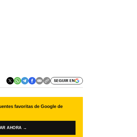
SEGUIR EN
uentes favoritas de Google de
VAR AHORA →