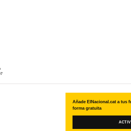
0
07
Añade ElNacional.cat a tus f
forma gratuita
ACTI