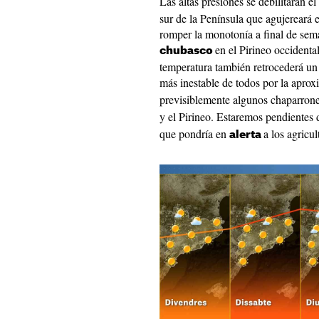
Las altas presiones se debilitarán 
sur de la Península que agujereará 
romper la monotonía a final de sema
en el Pirineo occidental
chubasco
temperatura también retrocederá un 
más inestable de todos por la apro
previsiblemente algunos chaparron
y el Pirineo. Estaremos pendientes
que pondría en
a los agricul
alerta