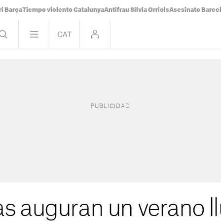
i Barça
Tiempo violento Catalunya
Antifrau Sílvia Orriols
Asesinato Barce
s auguran un verano ll