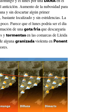
el domingo y el lunes por una
en el
DANA
el anticiclón. Aumento de la nubosidad para
na y sin descartar algún primer
, bastante localizado y sin estridencias. La
poco. Parece que el lunes podría ser el día
ximación de una
que descargaría
gota fría
es y
en las comarcas de Lleida
tormentas
 de alguna
violenta en
granizada
Ponent
tores.