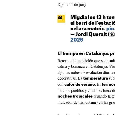
Dijous 11 de juny
Migdia les 13 h te
al barri de l'estaci
cel ara mateix.
pic
— Jordi Queralt 
2026
El tiempo en Catalunya: p
Retorno del anticiclón que se instal
calma y bonanza en Catalunya. Vie
algunas nubes de evolución diurna 
decorativas. La
sub
temperatura
con
. El
calor de verano
termó
muchos pueblos y ciudades fuera de 
(cuando la te
noches tropicales
indicador de mal dormir) en las gra