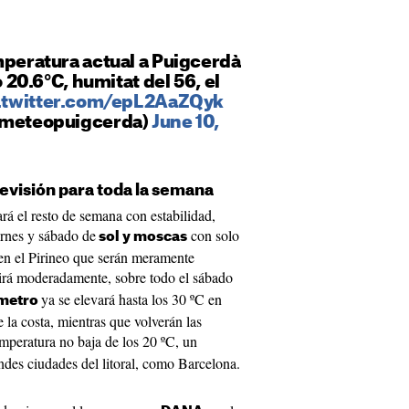
mperatura actual a Puigcerdà
ó 20.6°C, humitat del 56, el
.twitter.com/epL2AaZQyk
(@meteopuigcerda)
June 10,
revisión para toda la semana
ará el resto de semana con estabilidad,
rnes y sábado de
con solo
sol y moscas
en el Pirineo que serán meramente
irá moderadamente, sobre todo el sábado
ya se elevará hasta los 30 ºC en
metro
la costa, mientras que volverán las
mperatura no baja de los 20 ºC, un
ndes ciudades del litoral, como Barcelona.