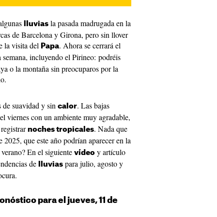
 algunas
la pasada madrugada en la
lluvias
cas de Barcelona y Girona, pero sin llover
 la visita del
. Ahora se cerrará el
Papa
 semana, incluyendo el Pirineo: podréis
laya o la montaña sin preocuparos por la
lo.
s de suavidad y sin
. Las bajas
calor
 el viernes con un ambiente muy agradable,
 registrar
. Nada que
noches tropicales
e 2025, que este año podrían aparecer en la
 verano? En el siguiente
y artículo
vídeo
tendencias de
para julio, agosto y
lluvias
ocura.
onóstico para el jueves, 11 de