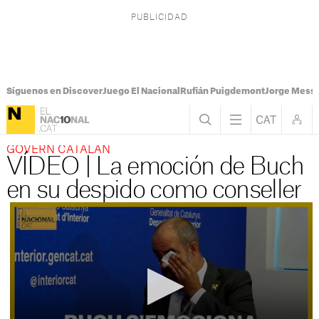
Síguenos en Discover
Juego El Nacional
Rufián Puigdemont
Jorge Messi
GOVERN CATALÁN
VÍDEO | La emoción de Buch
en su despido como conseller