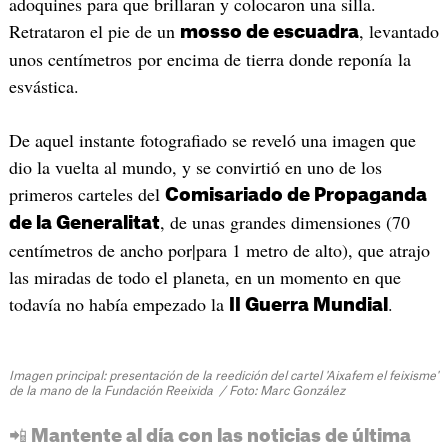
adoquines para que brillaran y colocaron una silla.
Retrataron el pie de un
, levantado
mosso de escuadra
unos centímetros por encima de tierra donde reponía la
esvástica.
De aquel instante fotografiado se reveló una imagen que
dio la vuelta al mundo, y se convirtió en uno de los
primeros carteles del
Comisariado de Propaganda
, de unas grandes dimensiones (70
de la Generalitat
centímetros de ancho por|para 1 metro de alto), que atrajo
las miradas de todo el planeta, en un momento en que
todavía no había empezado la
.
II Guerra Mundial
Imagen principal: presentación de la reedición del cartel 'Aixafem el feixisme'
de la mano de la Fundación Reeixida / Foto: Marc González
📲 Mantente al día con las noticias de última