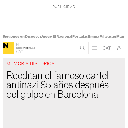
Síguenos en Discover
Juego El Nacional
Portadas
Emma Vilarasau
Marru
MEMORIA HISTÓRICA
Reeditan el famoso cartel
antinazi 85 años después
del golpe en Barcelona