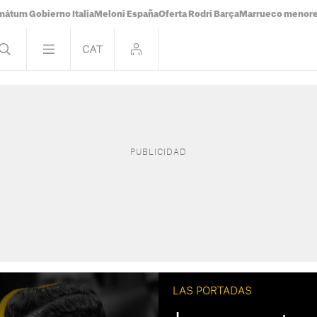
mátum Gobierno Italia
Meloni España
Oferta Rodri Barça
Marrueco menor
LAS PORTADAS