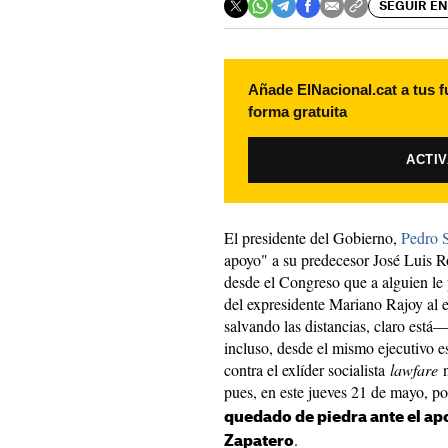
SEGUIR EN
Añade ElNacional.cat a tus f
forma gratuita
ACTI
El presidente del Gobierno,
Pedro 
apoyo" a su predecesor José Luis R
desde el Congreso que a alguien le 
del expresidente Mariano Rajoy al 
salvando las distancias, claro está
incluso, desde el mismo ejecutivo e
contra el exlíder socialista
lawfare
n
pues, en este jueves 21 de mayo, 
quedado de piedra ante el ap
.
Zapatero