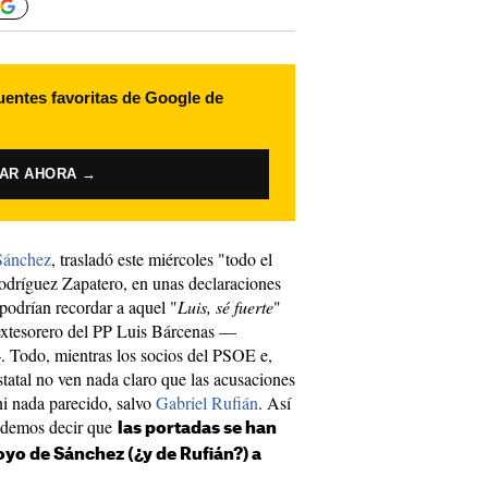
uentes favoritas de Google de
VAR AHORA →
Sánchez
, trasladó este miércoles "todo el
odríguez Zapatero, en unas declaraciones
podrían recordar a aquel "
Luis, sé fuerte
"
extesorero del PP Luis Bárcenas —
—. Todo, mientras los socios del PSOE e,
statal no ven nada claro que las acusaciones
i nada parecido, salvo
Gabriel Rufián
. Así
podemos decir que
las portadas se han
oyo de Sánchez (¿y de Rufián?) a