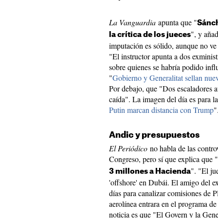
La Vanguardia
apunta que "
Sánch
", y aña
la crítica de los jueces
imputación es sólido, aunque no ve 
"El instructor apunta a dos exminis
sobre quienes se habría podido infl
"
Gobierno y Generalitat sellan nue
Por debajo, que "Dos escaladores a
caída". La imagen del día es para la
Putin marcan distancia con Trump
"
Andic y presupuestos
El Periódico
no habla de las contro
Congreso, pero sí que explica que "
". "El ju
3 millones a Hacienda
'offshore' en Dubái. El amigo del 
días para canalizar comisiones de P
aerolínea entrara en el programa de 
noticia es que "El Govern y la Genera