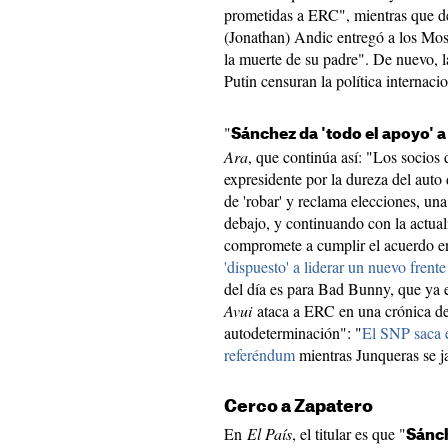
prometidas a ERC", mientras que d
(Jonathan) Andic entregó a los Mos
la muerte de su padre". De nuevo, la
Putin censuran la política internac
"
Sánchez da 'todo el apoyo' a
Ara
, que continúa así: "Los socios
expresidente por la dureza del auto d
de 'robar' y reclama elecciones, un
debajo, y continuando con la actual
compromete a cumplir el acuerdo e
'dispuesto' a liderar un nuevo frent
del día es para Bad Bunny, que ya 
Avui
ataca a ERC en una crónica del
autodeterminación": "
El SNP saca 
referéndum
mientras Junqueras se ja
Cerco a Zapatero
En
El País
, el titular es que "
Sánch