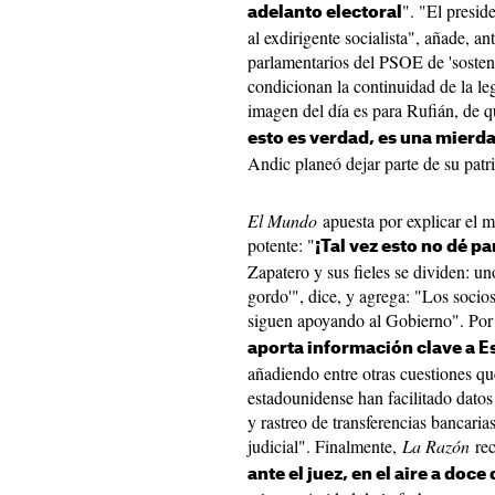
". "El presid
adelanto electoral
al exdirigente socialista", añade, an
parlamentarios del PSOE de 'sosten
condicionan la continuidad de la leg
imagen del día es para Rufián, de q
esto es verdad, es una mierda
Andic planeó dejar parte de su pat
El Mundo
apuesta por explicar el 
potente: "
¡Tal vez esto no dé p
Zapatero y sus fieles se dividen: u
gordo'", dice, y agrega: "Los socios
siguen apoyando al Gobierno". Por 
aporta información clave a E
añadiendo entre otras cuestiones qu
estadounidense han facilitado datos
y rastreo de transferencias bancaria
judicial". Finalmente,
La Razón
rec
ante el juez, en el aire a doce 