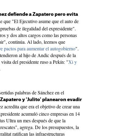
ez defiende a Zapatero pero evita
de que "El Ejecutivo asume que el auto de
pruebas de ilegalidad del expresidente".
tros y dos altos cargos como las personas
uir", continúa. Al lado, leemos que
ve pactos para aumentar el autogobierno
".
tendieron al hijo de Andic después de la
 visita del presidente ruso a Pekín: "
Xi y
.
vertidas palabras de Sánchez en el
Zapatero y 'Julito' planearon evadir
ez acredita que era el objetivo de crear una
expresidente acumuló cinco empresas en 14
lus Ultra un mes después de que la
rescates", agrega. De los presupuestos, la
litat ratifican las infraestructuras