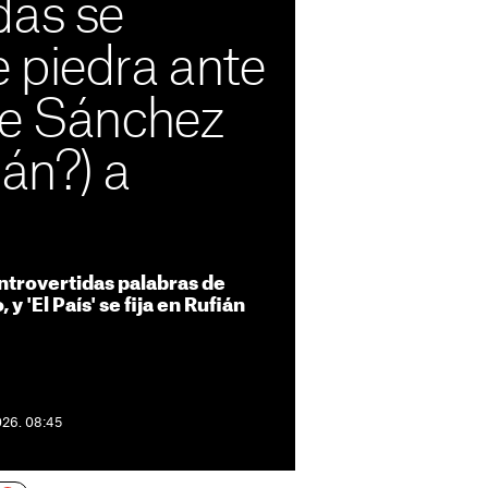
das se
 piedra ante
de Sánchez
ián?) a
ntrovertidas palabras de
 'El País' se fija en Rufián
026. 08:45