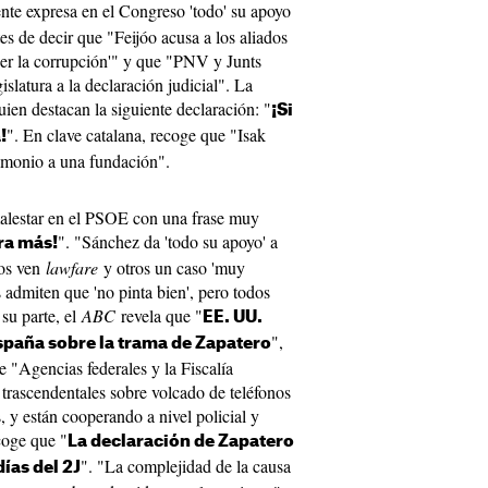
ente expresa en el Congreso 'todo' su apoyo
tes de decir que "Feijóo acusa a los aliados
er la corrupción'" y que "PNV y Junts
islatura a la declaración judicial". La
uien destacan la siguiente declaración: "
¡Si
". En clave catalana, recoge que "Isak
!
rimonio a una fundación".
malestar en el PSOE con una frase muy
". "Sánchez da 'todo su apoyo' a
ara más!
nos ven
lawfare
y otros un caso 'muy
 admiten que 'no pinta bien', pero todos
su parte, el
ABC
revela que "
EE. UU.
",
spaña sobre la trama de Zapatero
e "Agencias federales y la Fiscalía
 trascendentales sobre volcado de teléfonos
s, y están cooperando a nivel policial y
oge que "
La declaración de Zapatero
". "La complejidad de la causa
días del 2J