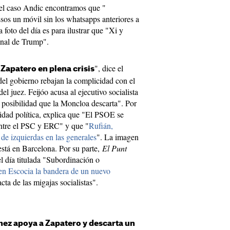
el caso Andic encontramos que "
sos un móvil sin los whatsapps anteriores a
 foto del día es para ilustrar que "Xi y
ional de Trump".
", dice el
 Zapatero en plena crisis
 del gobierno rebajan la complicidad con el
el juez. Feijóo acusa al ejecutivo socialista
a posibilidad que la Moncloa descarta". Por
idad política, explica que "El PSOE se
ntre el PSC y ERC" y que "
Rufián,
e de izquierdas en las generales
". La imagen
está en Barcelona. Por su parte,
El Punt
 día titulada "Subordinación o
en Escocia la bandera de un nuevo
cta de las migajas socialistas".
ez apoya a Zapatero y descarta un