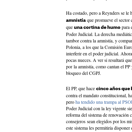
Ha costado, pero a Reynders se le 
que promueve el sector c
amnistía
que
para e
una cortina de humo
Poder Judicial. La derecha mediátic
tambor contra la amnistía, y compar
Polonia, a los que la Comisión Eur
interferir en el poder judicial. Aho
pocas nueces. A ver si resultará qu
por la amnistía, como cantan el PP
bloqueo del CGPJ.
El PP, que hace
cinco años que 
contra el mandato constitucional, h
pero
ha tendido una trampa al PS
Poder Judicial con la ley vigente s
reforma del sistema de renovación c
consejeros sean elegidos por los m
este sistema les permitiría dispone