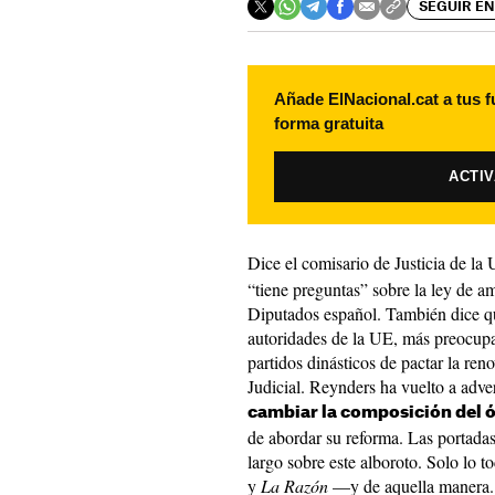
SEGUIR EN
Añade ElNacional.cat a tus f
forma gratuita
ACTI
Dice el comisario de Justicia de l
“tiene preguntas” sobre la ley de a
Diputados español. También dice que
autoridades de la UE, más preocupa
partidos dinásticos de pactar la re
Judicial. Reynders ha vuelto a adv
cambiar la composición del 
de abordar su reforma. Las portadas
largo sobre este alboroto. Solo lo 
y
La Razón
—y de aquella manera. E