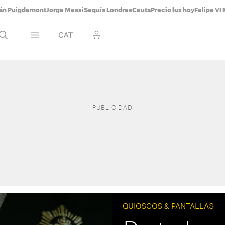
ián Puigdemont
Jorge Messi
Sequía Londres
Ceuta
Precio luz hoy
Felipe VI 
QUIOSCOS & PANTALLAS