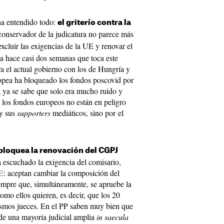
ha entendido todo:
el griterío contra la
onservador de la judicatura no parece más
xcluir las exigencias de la UE y renovar el
a hace casi dos semanas que toca este
a el actual gobierno con los de Hungría y
opea ha bloqueado los fondos poscovid por
ra ya se sabe que solo era mucho ruido y
e los fondos europeos no están en peligro
 y sus
supporters
mediáticos, sino por el
bloquea la renovación del CGPJ
a escuchado la exigencia del comisario,
OE
: aceptan cambiar la composición del
iempre que, simultáneamente, se apruebe la
omo ellos quieren, es decir, que los 20
ismos jueces. En el PP saben muy bien que
r de una mayoría judicial amplia
in saecula