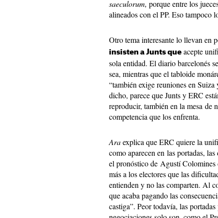
saeculorum,
porque entre los jueces
alineados con el PP. Eso tampoco lo
Otro tema interesante lo llevan en 
acepte unif
insisten a Junts que
sola entidad. El diario barcelonés 
sea, mientras que el tabloide moná
“también exige reuniones en Suiza 
dicho, parece que Junts y ERC están
reproducir, también en la mesa de n
competencia que los enfrenta.
Ara
explica que ERC quiere la unifi
como aparecen en las portadas, las
el pronóstico de Agustí Colomines
más a los electores que las dificulta
entienden y no las comparten. Al con
que acaba pagando las consecuencias
castiga”. Peor todavía, las portadas
negociaciones solo son, como el P