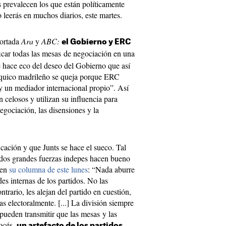
 prevalecen los que están políticamente
 leerás en muchos diarios, este martes.
portada
Ara
y
ABC:
el Gobierno y ERC
icar todas las mesas de negociación en una
se hace eco del deseo del Gobierno que así
rquico madrileño se queja porque ERC
y un mediador internacional propio”. Así
 celosos y utilizan su influencia para
egociación, las disensiones y la
cación y que Junts se hace el sueco. Tal
 dos grandes fuerzas indepes hacen bueno
 en
su columna de este lunes
: “Nada aburre
des internas de los partidos. No las
trario, les alejan del partido en cuestión,
 electoralmente. [...] La división siempre
 pueden transmitir que las mesas y las
rocés,
un artefacto de los partidos