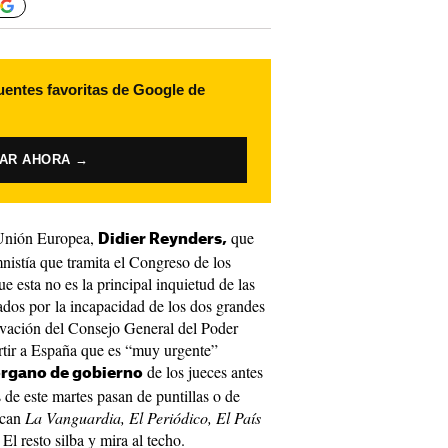
uentes favoritas de Google de
VAR AHORA →
a Unión Europea,
que
Didier Reynders,
mnistía que tramita el Congreso de los
 esta no es la principal inquietud de las
dos por la incapacidad de los dos grandes
novación del Consejo General del Poder
ertir a España que es “muy urgente”
de los jueces antes
órgano de gobierno
 de este martes pasan de puntillas o de
tocan
La Vanguardia, El Periódico, El País
l resto silba y mira al techo.