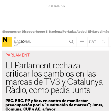
Síguenos en Discover
Juego El Nacional
Portadas
Abdoul El-Sayed
Imáge
PARLAMENT
El Parlament rechaza
criticar los cambios en las
marcas de TV3 y Catalunya
Ràdio, como pedía Junts
PSC, ERC, PP y Vox, en contra de manifestar
preocupación por la "sustitución de marcas"; Junts,
Comuns, CUP y AC, a favor