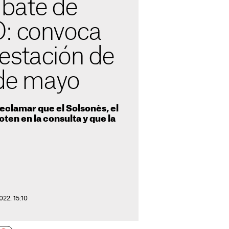
bate de
: convoca
estación de
 de mayo
reclamar que el Solsonès, el
oten en la consulta y que la
022. 15:10