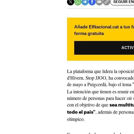
SEGUIR EN
Añade ElNacional.cat a tus f
forma gratuita
ACTI
La plataforma que lidera la oposici
d'Hivern, Stop JJOO, ha convocado 
de mayo a Puigcerdà, bajo el lema
La intención que tienen es reunir e
número de personas para hacer oír s
con el objetivo de que
sea multit
, además de personas
todo el país"
olímpico.