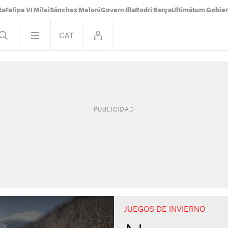
ta
Felipe VI Milei
Sánchez Meloni
Govern Illa
Rodri Barça
Ultimátum Gobiern
JUEGOS DE INVIERNO