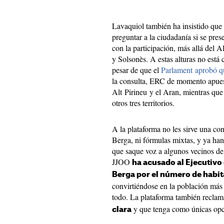
Lavaquiol también ha insistido que 
preguntar a la ciudadanía si se pres
con la participación, más allá del A
y Solsonès. A estas alturas no está 
pesar de que el
Parlament aprobó que
la consulta, ERC de momento apuest
Alt Pirineu y el Aran, mientras qu
otros tres territorios.
A la plataforma no les sirve una con
Berga, ni fórmulas mixtas, y ya ha
que saque voz a algunos vecinos de
JJOO
ha acusado al Ejecutivo
Berga por el número de habit
convirtiéndose en la población más 
todo. La plataforma también recla
y que tenga como únicas opcio
clara