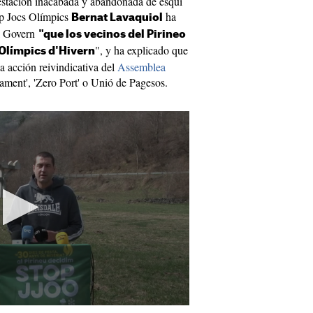
estación inacabada y abandonada de esquí
op Jocs Olímpics
ha
Bernat Lavaquiol
al Govern
"que los vecinos del Pirineo
", y ha explicado que
Olímpics d'Hivern
a acción reivindicativa del
Assemblea
sament', 'Zero Port' o Unió de Pagesos.