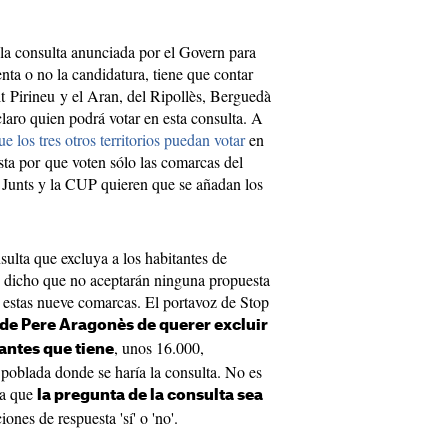
la consulta anunciada por el Govern para
enta o no la candidatura, tiene que contar
lt Pirineu y el Aran, del Ripollès, Berguedà
claro quien podrá votar en esta consulta. A
 los tres otros territorios puedan votar
en
a por que voten sólo las comarcas del
e Junts y la CUP quieren que se añadan los
sulta que excluya a los habitantes de
n dicho que no aceptarán ninguna propuesta
 estas nueve comarcas. El portavoz de Stop
 de Pere Aragonès de querer excluir
, unos 16.000,
antes que tiene
poblada donde se haría la consulta. No es
ma que
la pregunta de la consulta sea
nes de respuesta 'sí' o 'no'.