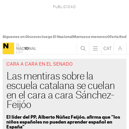
Síguenos en Discover
Juego El Nacional
Marrueco menores
Oferta Rodri
CARA A CARA EN EL SENADO
Las mentiras sobre la
escuela catalana se cuelan
en el cara a cara Sánchez-
Feijóo
El líder del PP, Alberto Núñez Feijóo, afirma que "los
niños españoles no pueden aprender español en
España"