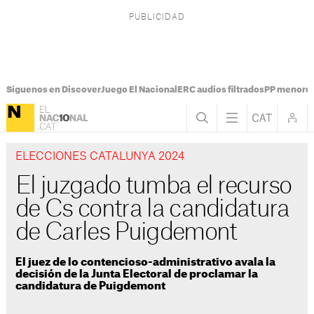
Síguenos en Discover
Juego El Nacional
ERC audios filtrados
PP menores
ELECCIONES CATALUNYA 2024
El juzgado tumba el recurso
de Cs contra la candidatura
de Carles Puigdemont
El juez de lo contencioso-administrativo avala la
decisión de la Junta Electoral de proclamar la
candidatura de Puigdemont