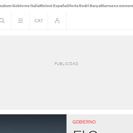
mátum Gobierno Italia
Meloni España
Oferta Rodri Barça
Marrueco menor
GOBIERNO