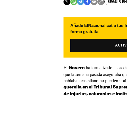
SEGUIR EN
Añade ElNacional.cat a tus f
forma gratuita
ACTI
El
ha formalizado las acci
Govern
que la semana pasada aseguraba que
hablaban castellano no pueden ir al
querella en el Tribunal Supr
de injurias, calumnias e incita