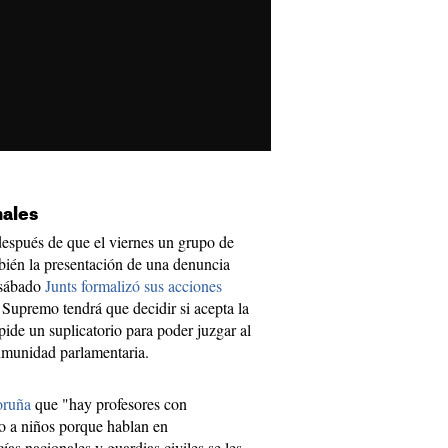
nales
después de que el viernes un grupo de
ién la presentación de una denuncia
 sábado
Junts formalizó sus acciones
l Supremo tendrá que decidir si acepta la
pide un suplicatorio para poder juzgar al
inmunidad parlamentaria.
oruña
que "hay profesores con
bo a niños porque hablan en
cías nacionales y guardias civiles se les