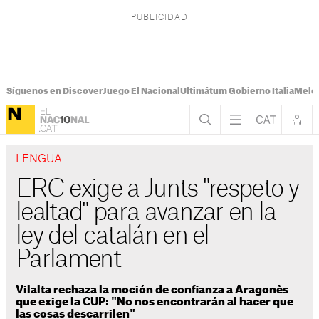
Síguenos en Discover
Juego El Nacional
Ultimátum Gobierno Italia
Melon
LENGUA
ERC exige a Junts "respeto y
lealtad" para avanzar en la
ley del catalán en el
Parlament
Vilalta rechaza la moción de confianza a Aragonès
que exige la CUP: "No nos encontrarán al hacer que
las cosas descarrilen"