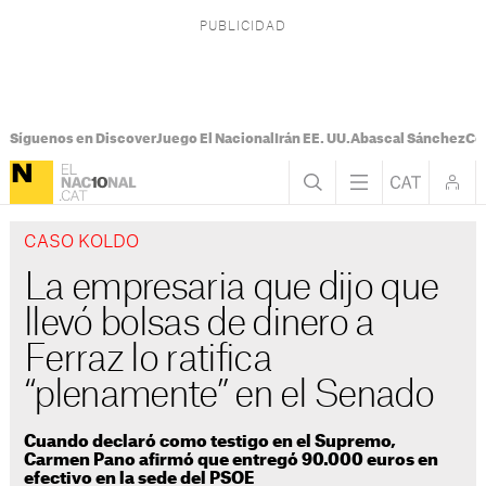
Síguenos en Discover
Juego El Nacional
Irán EE. UU.
Abascal Sánchez
Con
CASO KOLDO
La empresaria que dijo que
llevó bolsas de dinero a
Ferraz lo ratifica
“plenamente” en el Senado
Cuando declaró como testigo en el Supremo,
Carmen Pano afirmó que entregó 90.000 euros en
efectivo en la sede del PSOE