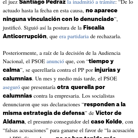
el juez
la inadmitió a trámite
: “De lo
Santiago Pedraz
actuado hasta la fecha en esta causa,
no aparece
”,
ninguna vinculación con lo denunciado
justificó. Siguió así la postura de la
Fiscalía
, que
era partidaria
de rechazarla.
Anticorrupción
Posteriormente, a raíz de la decisión de la Audiencia
Nacional, el PSOE
anunció
que, con “
tiempo y
”, se querellaría contra el PP por
calma
injurias y
. Un mes y medio más tarde, el PSOE
calumnias
aseguró
que presentaría
otra
querella por
contra la empresaria. Los socialistas
calumnias
denunciaron que sus declaraciones “
responden a la
” de
misma estrategia de defensa
Víctor de
, el presunto conseguidor del
, con
Aldama
caso Koldo
“falsas acusaciones” para ganarse el favor de “la acusación