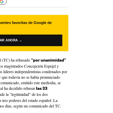
uentes favoritas de Google de
VAR AHORA →
al (TC) ha rehusado
"por unanimidad"
 los magistrados Concepción Espejel y
s líderes independentistas condenados por
 y que todavía no se había pronunciado
comunicado, emitido este mediodía, se
nal ha decidido rehusar
las 33
de la "legitimidad" de los dos
s tres poderes del estado español. La
mos días, según un comunicado del TC.