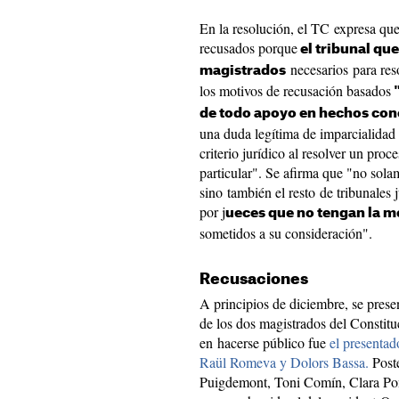
En la resolución, el TC expresa que
recusados porque
el tribunal qu
necesarios para reso
magistrados
los motivos de recusación basados
"
de todo apoyo en hechos con
una duda legítima de imparcialidad 
criterio jurídico al resolver un proc
particular". Se afirma que "no sola
sino también el resto de tribunales 
por j
ueces que no tengan la m
sometidos a su consideración".
Recusaciones
A principios de diciembre, se pres
de los dos magistrados del Constitu
en hacerse público fue
el presentad
Raül Romeva y Dolors Bassa.
Poste
Puigdemont, Toni Comín, Clara Pons