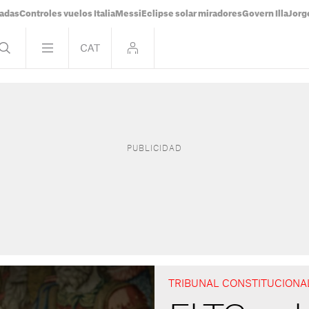
tadas
Controles vuelos Italia
Messi
Eclipse solar miradores
Govern Illa
Jorg
TRIBUNAL CONSTITUCIONA