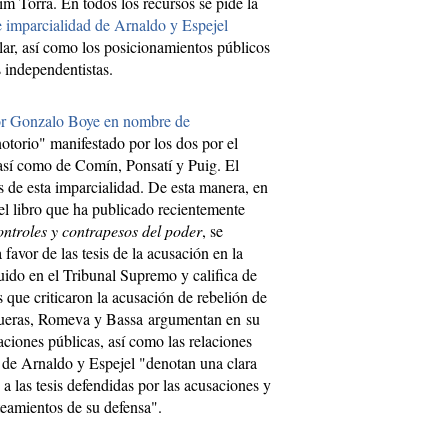
im Torra. En todos los recursos se pide la
de imparcialidad de Arnaldo y Espejel
lar, así como los posicionamientos públicos
s independentistas.
por Gonzalo Boye en nombre de
notorio" manifestado por los dos por el
 así como de Comín, Ponsatí y Puig. El
 de esta imparcialidad. De esta manera, en
el libro que ha publicado recientemente
ontroles y contrapesos del poder
, se
favor de las tesis de la acusación en la
guido en el Tribunal Supremo y califica de
 que criticaron la acusación de rebelión de
nqueras, Romeva y Bassa argumentan en su
aciones públicas, así como las relaciones
a de Arnaldo y Espejel "denotan una clara
 a las tesis defendidas por las acusaciones y
teamientos de su defensa".