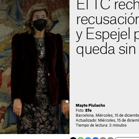
El TC rech
recusació
y Espejel 
queda sin
Mayte Piulachs
Foto:
Efe
Barcelona. Miércoles, 15 de diciemb
Actualizado: Miércoles, 15 de diciem
Tiempo de lectura: 3 minutos