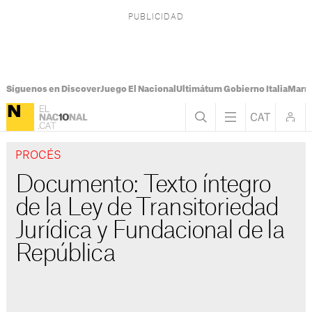
Síguenos en Discover
Juego El Nacional
Ultimátum Gobierno Italia
Marr
PROCÉS
Documento: Texto íntegro
de la Ley de Transitoriedad
Jurídica y Fundacional de la
República