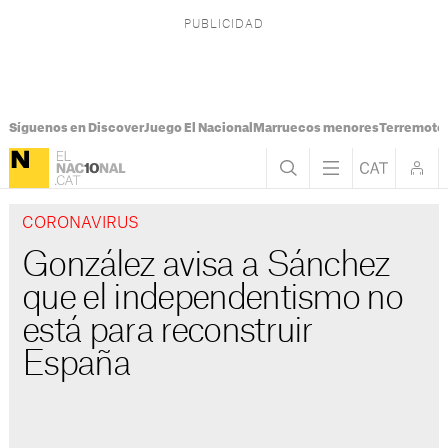
Síguenos en Discover
Juego El Nacional
Marruecos menores
Terremoto
CORONAVIRUS
González avisa a Sánchez
que el independentismo no
está para reconstruir
España